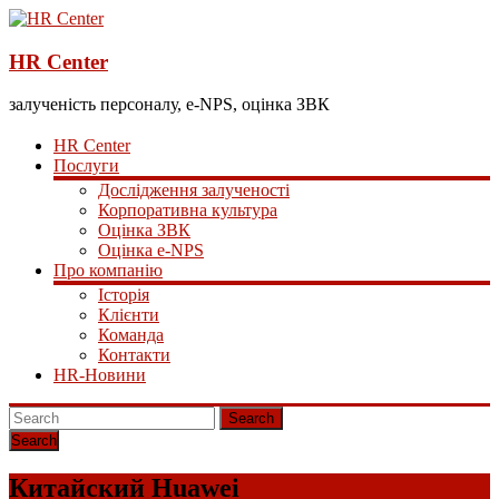
HR Center
залученість персоналу, e-NPS, оцінка ЗВК
HR Center
Послуги
Дослідження залученості
Корпоративна культура
Оцінка ЗВК
Оцінка e-NPS
Про компанію
Історія
Клієнти
Команда
Контакти
HR-Новини
Search
Китайский Huawei