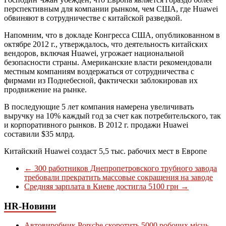
перспективным для компании рынком, чем США, где Huawei
обвиняют в сотрудничестве с китайской разведкой.
Напомним, что в докладе Конгресса США, опубликованном в
октябре 2012 г., утверждалось, что деятельность китайских
вендоров, включая Huawei, угрожает национальной
безопасности страны. Американские власти рекомендовали
местным компаниям воздержаться от сотрудничества с
фирмами из Поднебесной, фактически заблокировав их
продвижение на рынке.
В последующие 5 лет компания намерена увеличивать
выручку на 10% каждый год за счет как потребительского, так
и корпоративного рынков. В 2012 г. продажи Huawei
составили $35 млрд.
Китайский Huawei создаст 5,5 тыс. рабочих мест в Европе
←
300 работников Днепропетровского трубного завода
требовали прекратить массовые сокращения на заводе
Средняя зарплата в Киеве достигла 5100 грн
→
HR-Новини
Автовиробник Porsche скоротить 5000 робочих місць