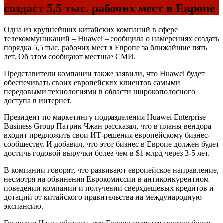
создаст 5,5 тыс. рабочих мест в Европе
Одна из крупнейших китайских компаний в сфере
телекоммуникаций – Huawei – сообщила о намерениях создать
порядка 5,5 тыс. рабочих мест в Европе за ближайшие пять
лет. Об этом сообщают местные СМИ.
Представители компании также заявили, что Huawei будет
обеспечивать своих европейских клиентов самыми
передовыми технологиями в области широкополосного
доступа в интернет.
Президент по маркетингу подразделения Huawei Enterprise
Business Group Патрик Чжан рассказал, что в планы вендора
входит предложить свои ИТ-решения европейскому бизнес-
сообществу. И добавил, что этот бизнес в Европе должен будет
достичь годовой выручки более чем в $1 млрд через 3-5 лет.
В компании говорят, что развивают европейское направление,
несмотря на обвинения Еврокомиссии в антиконкурентном
поведении компании и получении сверхдешевых кредитов и
дотаций от китайского правительства на международную
экспансию.
Господин Чжан убежден, что Европа является гораздо более