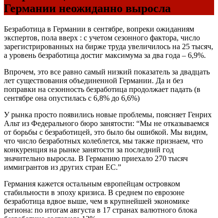
Германии неожиданно выросла
Безработица в Германии в сентябре, вопреки ожиданиям
экспертов, пола вверх : с учетом сезонного фактора, число
зарегистрированных на бирже труда увеличилось на 25 тысяч,
а уровень безработица достиг максимума за два года – 6,9%.
Впрочем, это все равно самый низкий показатель за двадцать
лет существования объединенной Германии. Да и без
поправки на сезонность безработица продолжает падать (в
сентябре она опустилась с 6,8% до 6,6%)
У рынка просто появились новые проблемы, поясняет Генрих
Альт из Федерального бюро занятости: “Мы не отказываемся
от борьбы с безработицей, это было бы ошибкой. Мы видим,
что число безработных колеблется, мы также признаем, что
конкуренция на рынке занятости за последний год
значительно выросла. В Германию приехало 270 тысяч
иммигрантов из других стран ЕС.”
Германия кажется остальным европейцам островком
стабильности в эпоху кризиса. В среднем по еврозоне
безработица вдвое выше, чем в крупнейшей экономике
региона: по итогам августа в 17 странах валютного блока