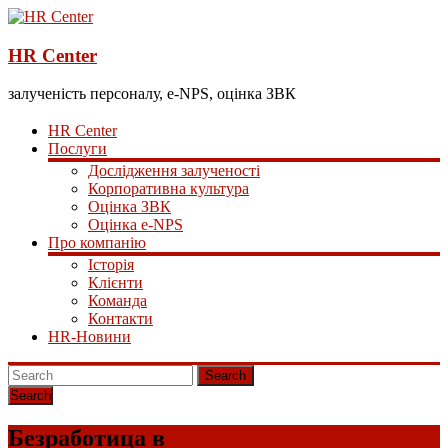
HR Center
залученість персоналу, e-NPS, оцінка ЗВК
HR Center
Послуги
Дослідження залученості
Корпоративна культура
Оцінка ЗВК
Оцінка e-NPS
Про компанію
Історія
Клієнти
Команда
Контакти
HR-Новини
Search
Безработица в