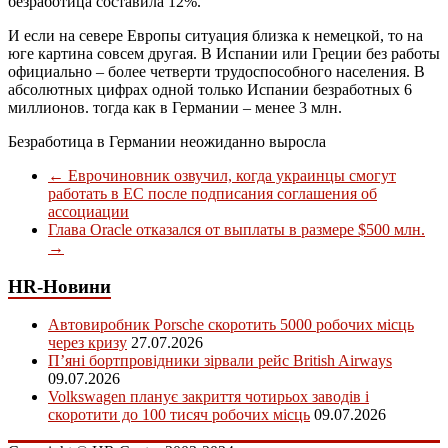
безработица составила 12%.
И если на севере Европы ситуация близка к немецкой, то на
юге картина совсем другая. В Испании или Греции без работы
официально – более четверти трудоспособного населения. В
абсолютных цифрах одной только Испании безработных 6
миллионов. тогда как в Германии – менее 3 млн.
Безработица в Германии неожиданно выросла
←
Еврочиновник озвучил, когда украинцы смогут
работать в ЕС после подписания соглашения об
ассоциации
Глава Oracle отказался от выплаты в размере $500 млн.
→
HR-Новини
Автовиробник Porsche скоротить 5000 робочих місць
через кризу
27.07.2026
П’яні бортпровідники зірвали рейс British Airways
09.07.2026
Volkswagen планує закриття чотирьох заводів і
скоротити до 100 тисяч робочих місць
09.07.2026