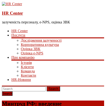
HR Center
залученість персоналу, e-NPS, оцінка ЗВК
HR Center
Послуги
Дослідження залученості
Корпоративна культура
Оцінка ЗВК
Оцінка e-NPS
Про компанію
Історія
Клієнти
Команда
Контакти
HR-Новини
Search
Минтруд РФ: введение