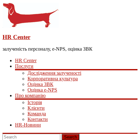
HR Center
залученість персоналу, e-NPS, оцінка ЗВК
HR Center
Послуги
Дослідження залученості
Корпоративна культура
Оцінка ЗВК
Оцінка e-NPS
Про компанію
Історія
Клієнти
Команда
Контакти
HR-Новини
Search