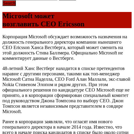
Microsoft может
возглавить CEO Ericsson
Корпорация Microsoft обсуждает возможность назначения на
должность генерального директора компании нынешнего
CEO Ericsson Ханса Вестберга, который может сменить на
этой должность Стива Баллмера. Официально Microsoft не
комментирует данные о Вестберге.
48-летний Ханс Вестберг находится в списке претендентов
наравне с другими персонами, такими как топ-менеджер
Microsoft Сатиа Наделла, CEO Ford Алан Маллали, экс-главой
Nokia Стивеном Элопом и рядом других. При этом
официального решения по кандидатуре CEO Microsoft еще не
принято, а в корпорации сформирован специальный комитет
под руководством Джона Томпсона по выбору CEO. Джон
Томпсон является независимым представителем в совдире
Microsoft.
Ранее в корпорации заявляли, что огласят имя нового
генерального директора в начале 2014 года. Известно, что
всего в начале поиска кандидатов в списке было около сотни