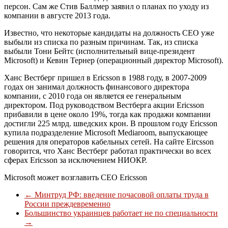
персон. Сам же Стив Баллмер заявил о планах по уходу из
компании в августе 2013 года.
Известно, что некоторые кандидаты на должность CEO уже
выбыли из списка по разным причинам. Так, из списка
выбыли Тони Бейтс (исполнительный вице-президент
Microsoft) и Кевин Тернер (операционный директор Microsoft).
Ханс Вестберг пришел в Ericsson в 1988 году, в 2007-2009
годах он занимал должность финансового директора
компании, с 2010 года он является ее генеральным
директором. Под руководством Вестберга акции Ericsson
прибавили в цене около 19%, тогда как продажи компании
достигли 225 млрд. шведских крон. В прошлом году Ericsson
купила подразделение Microsoft Mediaroom, выпускающее
решения для операторов кабельных сетей. На сайте Eircsson
говорится, что Ханс Вестберг работал практически во всех
сферах Ericsson за исключением НИОКР.
Microsoft может возглавить CEO Ericsson
←
Минтруд РФ: введение почасовой оплаты труда в
России преждевременно
Большинство украинцев работает не по специальности
→