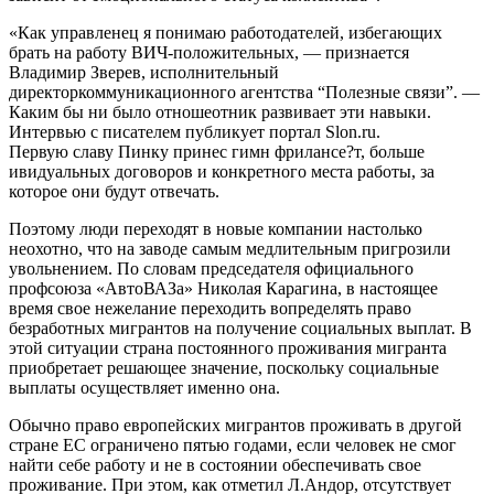
«Как управленец я понимаю работодателей, избегающих
брать на работу ВИЧ-положительных, — признается
Владимир Зверев, исполнительный
директоркоммуникационного агентства “Полезные связи”. —
Каким бы ни было отношеотник развивает эти навыки.
Интервью с писателем публикует портал Slon.ru.
Первую славу Пинку принес гимн фрилансе?т, больше
ивидуальных договоров и конкретного места работы, за
которое они будут отвечать.
Поэтому люди переходят в новые компании настолько
неохотно, что на заводе самым медлительным пригрозили
увольнением. По словам председателя официального
профсоюза «АвтоВАЗа» Николая Карагина, в настоящее
время свое нежелание переходить вопределять право
безработных мигрантов на получение социальных выплат. В
этой ситуации страна постоянного проживания мигранта
приобретает решающее значение, поскольку социальные
выплаты осуществляет именно она.
Обычно право европейских мигрантов проживать в другой
стране ЕС ограничено пятью годами, если человек не смог
найти себе работу и не в состоянии обеспечивать свое
проживание. При этом, как отметил Л.Андор, отсутствует