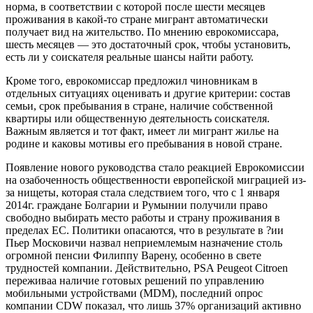
норма, в соответствии с которой после шести месяцев
проживания в какой-то стране мигрант автоматически
получает вид на жительство. По мнению еврокомиссара,
шесть месяцев — это достаточный срок, чтобы установить,
есть ли у соискателя реальные шансы найти работу.
Кроме того, еврокомиссар предложил чиновникам в
отдельных ситуациях оценивать и другие критерии: состав
семьи, срок пребывания в стране, наличие собственной
квартиры или общественную деятельность соискателя.
Важным является и тот факт, имеет ли мигрант жилье на
родине и каковы мотивы его пребывания в новой стране.
Появление нового руководства стало реакцией Еврокомиссии
на озабоченность общественности европейской миграцией из-
за нищеты, которая стала следствием того, что с 1 января
2014г. граждане Болгарии и Румынии получили право
свободно выбирать место работы и страну проживания в
пределах ЕС. Политики опасаются, что в результате в ?ии
Пьер Московичи назвал неприемлемым назначение столь
огромной пенсии Филиппу Варену, особенно в свете
трудностей компании. Действительно, PSA Peugeot Citroen
переживаа наличие готовых решений по управлению
мобильными устройствами (MDM), последний опрос
компании CDW показал, что лишь 37% организаций активно