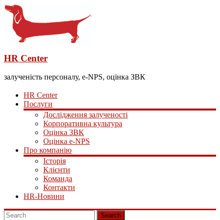
HR Center
залученість персоналу, e-NPS, оцінка ЗВК
HR Center
Послуги
Дослідження залученості
Корпоративна культура
Оцінка ЗВК
Оцінка e-NPS
Про компанію
Історія
Клієнти
Команда
Контакти
HR-Новини
Search