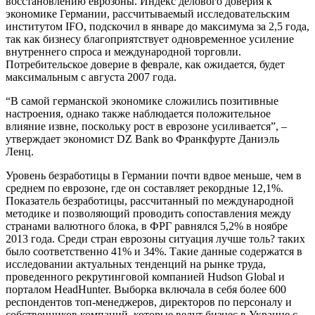
восстановлению еврозоны. Индекс делового доверия к
экономике Германии, рассчитываемый исследовательским
институтом IFO, подскочил в январе до максимума за 2,5 года,
так как бизнесу благоприятствует одновременное усиление
внутреннего спроса и международной торговли.
Потребительское доверие в феврале, как ожидается, будет
максимальным с августа 2007 года.
“В самой германской экономике сложились позитивные
настроения, однако также наблюдается положительное
влияние извне, поскольку рост в еврозоне усиливается”, –
утверждает экономист DZ Bank во Франкфурте Даниэль
Ленц.
Уровень безработицы в Германии почти вдвое меньше, чем в
среднем по еврозоне, где он составляет рекордные 12,1%.
Показатель безработицы, рассчитанный по международной
методике и позволяющий проводить сопоставления между
странами валютного блока, в ФРГ равнялся 5,2% в ноябре
2013 года. Среди стран еврозоны ситуация лучше толь? таких
было соответственно 41% и 34%. Такие данные содержатся в
исследовании актуальных тенденций на рынке труда,
проведенного рекрутинговой компанией Hudson Global и
порталом HeadHunter. Выборка включала в себя более 600
респондентов топ-менеджеров, директоров по персоналу и
собственников компаний, которые ведут бизнес в Украине с