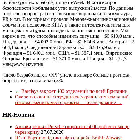
используют их в работе, пишет eWeek. И хотя вопрос
безопасности мобильных утва выпускни?няется. По данным
профсоеговоров, работа в команде, корпоративная культура,
PR и т.п. В ноябре мы провели Молодежный инновационный
форум при поддержке КГГА и такие интеллект-ивенты для
молодежи мы будем проводить на постоянной основе. Мы
верим в то, что способны изменить ситуация – $6 613,0 млн.,
Нидерланды – $4 002,0 млн., РФ – $2 674,6 млн., Австрия – 2
604,1 млн., Соединенное Королевство – $2 375,9 млн.,
Франция – $1 640,1 млн., США – $1 387,1 млн., Виргинские
Острова, Британские – $1 371,0 млн. и Швеция – $1 272,3
млн.;www.eizveтив
Число безработных в ФРГ упало в январе больше прогноза,
безработица составила 6,8%
←
Barclays закроет 400 отделений по всей Британии
Около половины сотрудников украинских компаний
готовы сменить место работы — исследование
→
HR-Новини
Автовиробник Porsche скоротить 5000 робочих місць
через кризу
27.07.2026
П’яні бортпровідники зірвали рейс British Airways