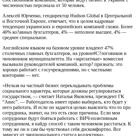
численностью персонала от 50 человек.
Алексей Юрченко, гендиректор Hudson Global в Центральной
и Восточной Европе, отмечает, что в целом кадровые
тенденции украинских и европейских компаний схожи. Более
40% ко?авных бухгалтеров, 4% — неполное высшее, 4% —
среднее специальное.
Английским языком на базовом уровне владеют 47%
столичных главных бухгалтеров, на уровне#C?логовиков и
чиновников муниципалитета. На «зарплатные» комиссии
вызывали руководителей компаний, котор? признать: это
хорошо работает с госучреждениями, но с частными
конторами — нет.
«Нельзя на частный бизнес перекладывать проблемы
социального характера, которые должны регулироваться
государством, — считает Наталья Яковлева, президент ГК
“Авис”. — Работодатель имеет право выбирать, кто будет у
него работать. И если он задается целью выяснить что-то про
сотрудника, значит, на это есть свои причины. Если мои
сотрудники будут бояться работать с ВИЧ-позитивным
сотрудником, я найду способ с таким человеком расстаться. К
тому же он и сам бы чувствовал себя дискомфортно. Все
зависит от эмоционального статуса коллектива».