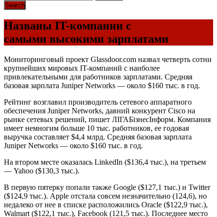
Названы IT-компании с
самыми высокими зарплатами
Мониторинговый проект Glassdoor.com назвал четверть сотни
крупнейших мировых IT-компаний с наиболее
привлекательными для работников зарплатами. Средняя
базовая зарплата Juniper Networks — около $160 тыс. в год.
Рейтинг возглавил производитель сетевого аппаратного
обеспечения Juniper Networks, давний конкурент Cisco на
рынке сетевых решений, пишет ЛІГАБізнесІнформ. Компания
имеет немногим больше 10 тыс. работников, ее годовая
выручка составляет $4,4 млрд. Средняя базовая зарплата
Juniper Networks — около $160 тыс. в год.
На втором месте оказалась LinkedIn ($136,4 тыс.), на третьем
— Yahoo ($130,3 тыс.).
В первую пятерку попали также Google ($127,1 тыс.) и Twitter
($124,9 тыс.). Аpple отстала совсем незначительно (124,6), но
недалеко от нее в списке расположились Oracle ($122,9 тыс.),
Walmart ($122,1 тыс.), Facebook (121,5 тыс.). Последнее место