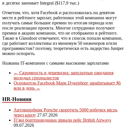
в десятке занимает Integral ($117,9 тыс.)
Отметим, что, хотя Facebook и расположилась на девятом
месте в рейтинге зарплат, работники этой компании могут
получать самые большие премии по итогам периода или
после реализации проекта. Многие сотрудники получают
премии в акциях компании, что не отображено в рейтинге.
Также в Glassdoor отмечаеют, что в список попали компании,
где работают коллективы из минимум 50 инженеров и/или
программистов? поэтому, теоретически есть лидерство Juniper
можно оспорить.
Названы IT-компании с самыми высокими зарплатами
←
Скромность и дешевизна: зарплатные ожидания
молодых специалистов
Основатель Facebook Марк Цукерберг зарабатывает $6
млн в день
→
HR-Новини
Автовиробник Porsche скоротить 5000 робочих місць
через кризу
27.07.2026
П’яні бортпровідники зірвали рейс British Airways
09.07.2026