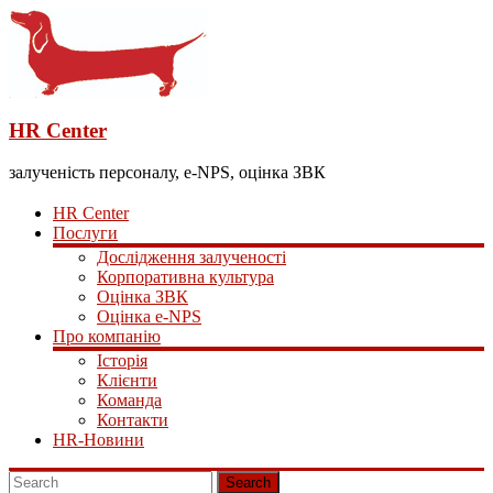
HR Center
залученість персоналу, e-NPS, оцінка ЗВК
HR Center
Послуги
Дослідження залученості
Корпоративна культура
Оцінка ЗВК
Оцінка e-NPS
Про компанію
Історія
Клієнти
Команда
Контакти
HR-Новини
Search