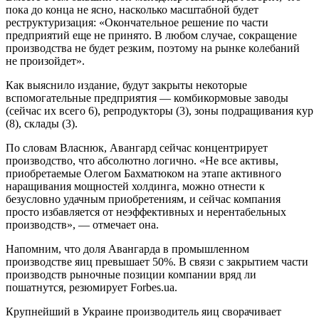
пока до конца не ясно, насколько масштабной будет
реструктуризация: «Окончательное решение по части
предприятий еще не принято. В любом случае, сокращение
производства не будет резким, поэтому на рынке колебаний
не произойдет».
Как выяснило издание, будут закрыты некоторые
вспомогательные предприятия — комбикормовые заводы
(сейчас их всего 6), репродукторы (3), зоны подращивания кур
(8), склады (3).
По словам Власнюк, Авангард сейчас концентрирует
производство, что абсолютно логично. «Не все активы,
приобретаемые Олегом Бахматюком на этапе активного
наращивания мощностей холдинга, можно отнести к
безусловно удачным приобретениям, и сейчас компания
просто избавляется от неэффективных и нерентабельных
производств», — отмечает она.
Напомним, что доля Авангарда в промышленном
производстве яиц превышает 50%. В связи с закрытием части
производств рыночные позиции компании вряд ли
пошатнутся, резюмирует Forbes.ua.
Крупнейший в Украине производитель яиц сворачивает