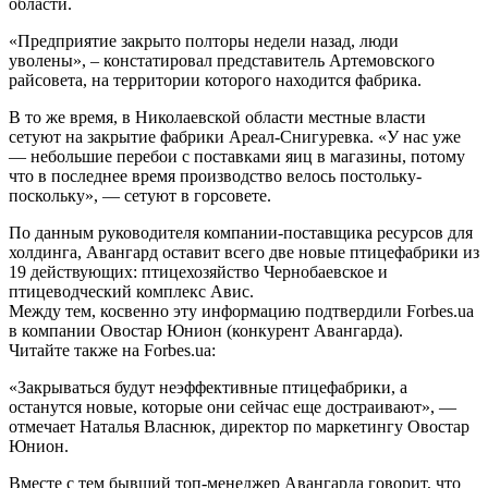
области.
«Предприятие закрыто полторы недели назад, люди
уволены», – констатировал представитель Артемовского
райсовета, на территории которого находится фабрика.
В то же время, в Николаевской области местные власти
сетуют на закрытие фабрики Ареал-Снигуревка. «У нас уже
— небольшие перебои с поставками яиц в магазины, потому
что в последнее время производство велось постольку-
поскольку», — сетуют в горсовете.
По данным руководителя компании-поставщика ресурсов для
холдинга, Авангард оставит всего две новые птицефабрики из
19 действующих: птицехозяйство Чернобаевское и
птицеводческий комплекс Авис.
Между тем, косвенно эту информацию подтвердили Forbes.ua
в компании Овостар Юнион (конкурент Авангарда).
Читайте также на Forbes.ua:
«Закрываться будут неэффективные птицефабрики, а
останутся новые, которые они сейчас еще достраивают», —
отмечает Наталья Власнюк, директор по маркетингу Овостар
Юнион.
Вместе с тем бывший топ-менеджер Авангарда говорит, что