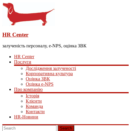
HR Center
залученість персоналу, e-NPS, оцінка ЗВК
HR Center
Послуги
Дослідження залученості
Корпоративна культура
Оцінка ЗВК
Оцінка e-NPS
Про компанію
Історія
Клієнти
Команда
Контакти
HR-Новини
Search