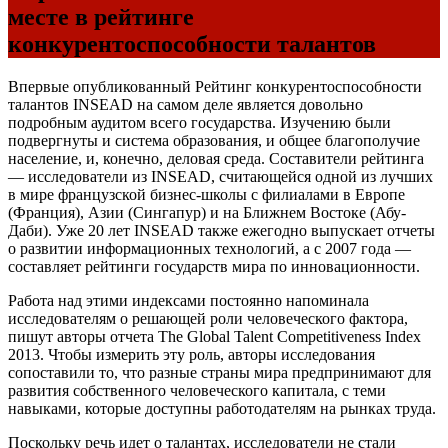
месте в рейтинге
конкурентоспособности талантов
Впервые опубликованный Рейтинг конкурентоспособности
талантов INSEAD на самом деле является довольно
подробным аудитом всего государства. Изучению были
подвергнуты и система образования, и общее благополучие
население, и, конечно, деловая среда. Составители рейтинга
— исследователи из INSEAD, считающейся одной из лучших
в мире французской бизнес-школы с филиалами в Европе
(Франция), Азии (Сингапур) и на Ближнем Востоке (Абу-
Даби). Уже 20 лет INSEAD также ежегодно выпускает отчеты
о развитии информационных технологий, а с 2007 года —
составляет рейтинги государств мира по инновационности.
Работа над этими индексами постоянно напоминала
исследователям о решающей роли человеческого фактора,
пишут авторы отчета The Global Talent Competitiveness Index
2013. Чтобы измерить эту роль, авторы исследования
сопоставили то, что разные страны мира предпринимают для
развития собственного человеческого капитала, с теми
навыками, которые доступны работодателям на рынках труда.
Поскольку речь идет о талантах, исследователи не стали