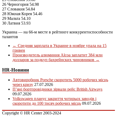
26 Черногория 54.98
27 Словакия 54.84
28 Южная Корея 54.46
29 Мальта 54.10
30 Латвия 53.93
Украина — на 66-м месте в рейтинге конкурентоспособности
талантов
←
Средняя зарплата в Украине в ноябре упала на 15
гривен
Производитель алюминия Alcoa заплатит 384 млн
долларов за подкуп бахрейнских чиновников
→
HR-Новини
Автовиробник Porsche скоротить 5000 робочих місць
через кризу
27.07.2026
П’яні бортпровідники зірвали рейс British Airways
09.07.2026
Volkswagen планує закриття чотирьох заводів і
скоротити до 100 тисяч робочих місць
09.07.2026
Copyright © HR Center 2003-2024