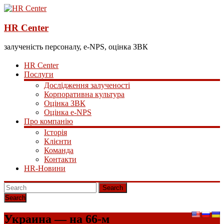
HR Center
залученість персоналу, e-NPS, оцінка ЗВК
HR Center
Послуги
Дослідження залученості
Корпоративна культура
Оцінка ЗВК
Оцінка e-NPS
Про компанію
Історія
Клієнти
Команда
Контакти
HR-Новини
Search
Украина — на 66-м