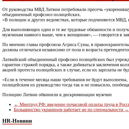
От руководства МВД Латвии потребовали пресечь «укоренившу
объединенный профсоюз полицейских.
«В полиции и других ведомствах, которые подчиняются МВД, 
Для выполняющих одни и те же трудовые обязанности и получ
мужчинам намного выше, чем к женщинам», — говорится в зая
По мнению главы профсоюза Агриса Суны, в правоохранительн
должны отличаться независимо от пола и возраста претенденто
Латвийский объединенный профсоюз полицейских был учрежден в
гарантии стражей порядка, а также добиваться заключения ко
акцией протеста полицейских в случае, если их зарплаты не б
«Если в течение месяца наши требования не будут выполнены,
полицейским их руководство тогда так и не повысило, пообещав
Полицию Латвии обвинили в дискриминации мужчин
←
Минтруд РФ: введение почасовой оплаты труда в Рос
Большинство украинцев работает не по специальности
→
HR-Новини