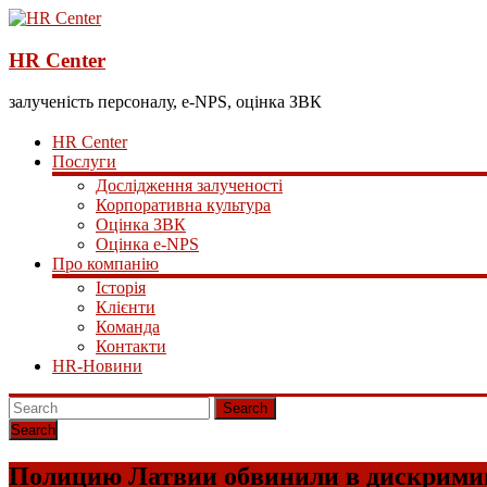
HR Center
залученість персоналу, e-NPS, оцінка ЗВК
HR Center
Послуги
Дослідження залученості
Корпоративна культура
Оцінка ЗВК
Оцінка e-NPS
Про компанію
Історія
Клієнти
Команда
Контакти
HR-Новини
Search
Полицию Латвии обвинили в дискрим