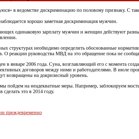
юся» в ведомстве дискриминацию по половому признаку. С так
наблюдается хорошо заметная дискриминация мужчин.
ающих одинаковую зарплату мужчин и женщин действуют разные
влении.
ых структурах необходимо определить обоснованные нормативы
в. О реакции руководства МВД на это обращение пока не сообща
 январе 2006 года. Суна, возглавляющий его с момента создани
ллективных договоров между ними и работодателями. В июле пр
удут возвращены на докризисный уровень.
 мы пойдем на неадекватные меры. Например, заблокируем мосты
 сделать это в 2014 году.
сии преждевременно