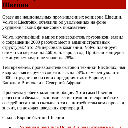
Швеции
Сразу два национальных промышленных концерна Швеции,
Volvo и Electrolux, объявили об увольнениях на фоне
ухудшения своих финансовых показателей.
Volvo, крупнейший в мире производитель грузовиков, заявил
о сокращении 2000 рабочих мест в административных
структурах? это 2% персонала компании. Volvo планирует
снижать издержки на 460 млн. евро в год. Прибыли концерна
в минувшем квартале упали на 28%.
Тем временем, производитель бытовой техники Electrolux, чья
квартальная выручка сократилась на 24%, намерен уволить
2000 сотрудников на своих предприятиях в Европе, на
Ближнем Востоке и в Северной Африке.
Проблемы у обеих компаний общие. Хотя сама Швеция
рецессии избежала, экономические трудности европейских
соседей негативно сказываются на потребительском спросе, и,
значит, на доходах шведских корпораций.
Спад в Европе бьет по Швеции
←
Украина в рейтинге Doing Business оказалась на 112