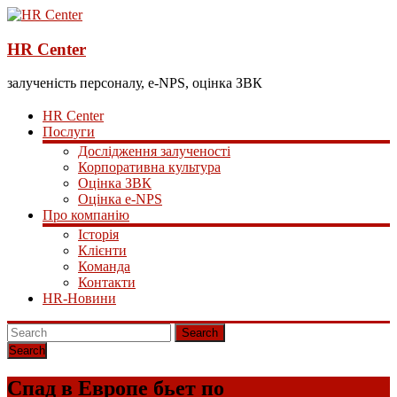
HR Center
залученість персоналу, e-NPS, оцінка ЗВК
HR Center
Послуги
Дослідження залученості
Корпоративна культура
Оцінка ЗВК
Оцінка e-NPS
Про компанію
Історія
Клієнти
Команда
Контакти
HR-Новини
Search
Спад в Европе бьет по