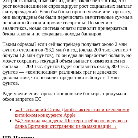
Хитрость плана, отмечает издание, заключается в том, что
рост компенсации не спровоцирует рост социальных выплат
финучреждений. Если бы банки просто увеличили зарплату,
они вынуждены бы были перечислять значительные суммы в
пенсионный фонд и прочие госорганы. По мнению
аналитиков, новая система оплаты позволит придержаться
буквы закона и не сокращать доходы банкиров.
Таким образом? если сейчас трейдер получает около 2 млн
фунтов стерлингов ($3,2 млн) в год (оклад 200 тыс. фунтов +
бонусы 1,8 млн фунтов), то он едва ли заработает больше, но
может сохранить текущий объем выплат с изменением их
состава — 200 тыс. фунтов будет составлять оклад, 800 тыс.
фунтов — «компенсация» различных трат и денежное
довольствие, что позволит предоставить бонус в 1 млн
фунтов.
Ради увеличения зарплат лондонские банкиры придумали
обход запретов ЕС
←
Сыгравший Стива Джобса актер стал инженером в
китайском конкуренте Apple
$4,7 миллиарда в день: Шестеро трейдеров ведущего
банка Британии отстранены из-за махинаций
→