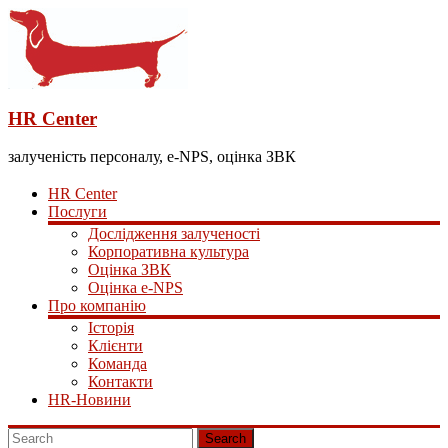
HR Center
залученість персоналу, e-NPS, оцінка ЗВК
HR Center
Послуги
Дослідження залученості
Корпоративна культура
Оцінка ЗВК
Оцінка e-NPS
Про компанію
Історія
Клієнти
Команда
Контакти
HR-Новини
Search