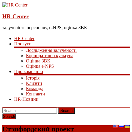
HR Center
залученість персоналу, e-NPS, оцінка ЗВК
HR Center
Послуги
Дослідження залученості
Корпоративна культура
Оцінка ЗВК
Оцінка e-NPS
Про компанію
Історія
Клієнти
Команда
Контакти
HR-Новини
Search
Стэнфордский проект