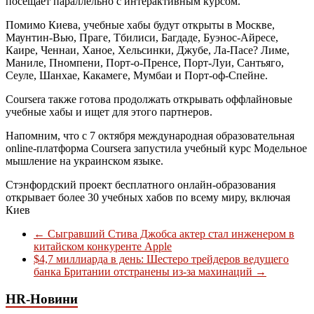
посещает параллельно с интерактивным курсом.
Помимо Киева, учебные хабы будут открыты в Москве,
Маунтин-Вью, Праге, Тбилиси, Багдаде, Буэнос-Айресе,
Каире, Ченнаи, Ханое, Хельсинки, Джубе, Ла-Пасе? Лиме,
Маниле, Пномпени, Порт-о-Пренсе, Порт-Луи, Сантьяго,
Сеуле, Шанхае, Какамеге, Мумбаи и Порт-оф-Спейне.
Coursera также готова продолжать открывать оффлайновые
учебные хабы и ищет для этого партнеров.
Напомним, что с 7 октября международная образовательная
online-платформа Coursera запустила учебный курс Модельное
мышление на украинском языке.
Стэнфордский проект бесплатного онлайн-образования
открывает более 30 учебных хабов по всему миру, включая
Киев
←
Сыгравший Стива Джобса актер стал инженером в
китайском конкуренте Apple
$4,7 миллиарда в день: Шестеро трейдеров ведущего
банка Британии отстранены из-за махинаций
→
HR-Новини