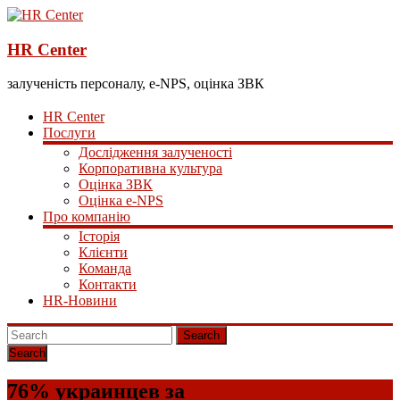
HR Center
залученість персоналу, e-NPS, оцінка ЗВК
HR Center
Послуги
Дослідження залученості
Корпоративна культура
Оцінка ЗВК
Оцінка e-NPS
Про компанію
Історія
Клієнти
Команда
Контакти
HR-Новини
Search
76% украинцев за