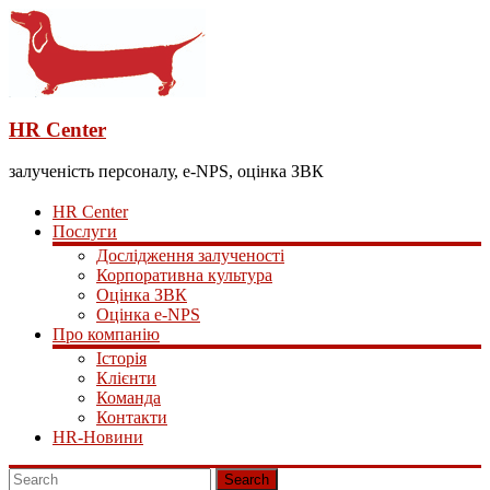
HR Center
залученість персоналу, e-NPS, оцінка ЗВК
HR Center
Послуги
Дослідження залученості
Корпоративна культура
Оцінка ЗВК
Оцінка e-NPS
Про компанію
Історія
Клієнти
Команда
Контакти
HR-Новини
Search