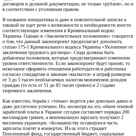
договоров и должной документации, не только «рублем», но и
в соответствии с уголовным правом.
В названии инициативы и даже в пояснительной записке к
таковой не идет речи о возможности и необходимости внести
соответствующие изменения в Криминальный кодекс
Украины. Однако в «Заключительных положениях» говорится
о том, что данный законопроект предполагает дополнить
статью 175-1 Криминального кодекса Украины «Уклонение от
заключения трудового договора». Сюда должны быть
добавлены положения, которые предусматривают изменение
уровня ответственности. Если законопроект будет принят, то
нежелание оформить отношения работодателя и работника
согласно стандартам и законам «выльется» в штраф размером
от 3 до 5 тысяч необлагаемых налогом минимумов доходов
граждан (то есть от 51 до 85 тысяч гривен) и 2 годами
тюремного заключения.
Как известно, борьба с «тенью» ведется уже довольно давно и
даже достаточно успешно. Но, несмотря на это, объем теневой
заработной платы в Украине сегодня составляет порядка 200
миллиардов гривен, а минимальную зарплату получают 2
миллиона украинцев. «Большинству оставшуюся часть
зарплаты платят в конвертах. Из-за этого страдает
Пенсионный фонд, государственный бюджет, социальные