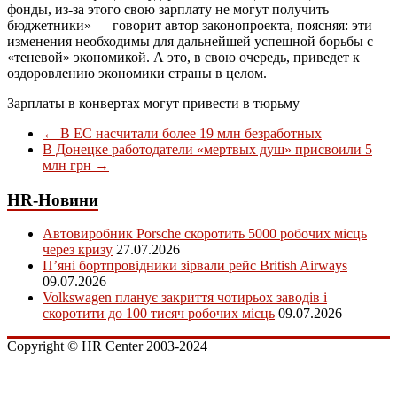
фонды, из-за этого свою зарплату не могут получить
бюджетники» — говорит автор законопроекта, поясняя: эти
изменения необходимы для дальнейшей успешной борьбы с
«теневой» экономикой. А это, в свою очередь, приведет к
оздоровлению экономики страны в целом.
Зарплаты в конвертах могут привести в тюрьму
←
В ЕС насчитали более 19 млн безработных
В Донецке работодатели «мертвых душ» присвоили 5
млн грн
→
HR-Новини
Автовиробник Porsche скоротить 5000 робочих місць
через кризу
27.07.2026
П’яні бортпровідники зірвали рейс British Airways
09.07.2026
Volkswagen планує закриття чотирьох заводів і
скоротити до 100 тисяч робочих місць
09.07.2026
Copyright © HR Center 2003-2024