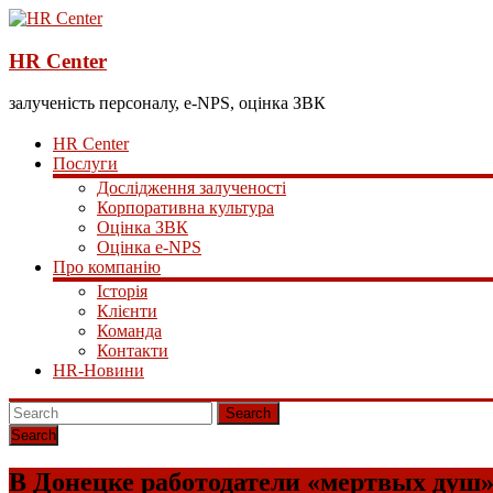
HR Center
залученість персоналу, e-NPS, оцінка ЗВК
HR Center
Послуги
Дослідження залученості
Корпоративна культура
Оцінка ЗВК
Оцінка e-NPS
Про компанію
Історія
Клієнти
Команда
Контакти
HR-Новини
Search
В Донецке работодатели «мертвых душ»