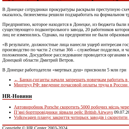
В Донецке сотрудники прокуратуры раскрыли преступную схем
оказалось, бизнесмены решили подзаработать на формальном т
Предприятию, которое находится в Донецке, из бюджета были 
существующего подконтрольного завода, 20 работников которо
лиц не изменились. Однако, на предприятии не были образова
«В результате, должностные лица нанесли ущерб интересам го
производство по части 2 статьи 366 – служебные подделки, и 
положением. Досудебное расследование проводится органами м
Донецкой области Дмитрий Ветров.
В Донецке работодатели «мертвых душ» присвоили 5 млн грн
←
Банки-гиганты начали запрещать новичкам работать в
Минтруд РФ: введение почасовой оплаты труда в Росси
HR-Новини
Автовиробник Porsche скоротить 5000 робочих місць чере
П’яні бортпровідники зірвали рейс British Airways
09.07.2
Volkswagen планує закриття чотирьох заводів і скоротити
Copyright © HR Center 2003-2024