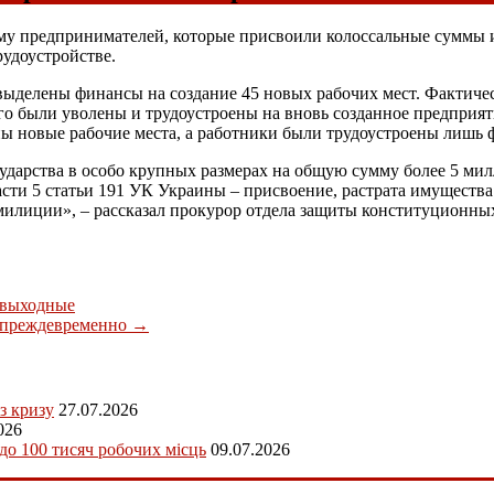
у предпринимателей, которые присвоили колоссальные суммы и
рудоустройстве.
выделены финансы на создание 45 новых рабочих мест. Фактиче
го были уволены и трудоустроены на вновь созданное предприят
ны новые рабочие места, а работники были трудоустроены лишь 
сударства в особо крупных размерах на общую сумму более 5 ми
части 5 статьи 191 УК Украины – присвоение, растрата имущест
илиции», – рассказал прокурор отдела защиты конституционных
 выходные
и преждевременно
→
з кризу
27.07.2026
026
 до 100 тисяч робочих місць
09.07.2026