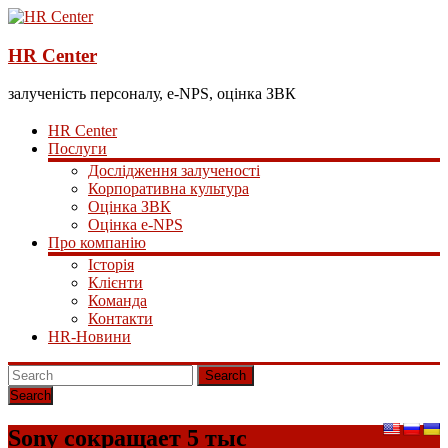
HR Center
залученість персоналу, e-NPS, оцінка ЗВК
HR Center
Послуги
Дослідження залученості
Корпоративна культура
Оцінка ЗВК
Оцінка e-NPS
Про компанію
Історія
Клієнти
Команда
Контакти
HR-Новини
Search
Sony сокращает 5 тыс