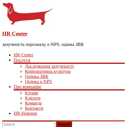
HR Center
залученість персоналу, e-NPS, оцінка ЗВК
HR Center
Послуги
Дослідження залученості
Корпоративна культура
Оцінка ЗВК
Оцінка e-NPS
Про компанію
Історія
Клієнти
Команда
Контакти
HR-Новини
Search