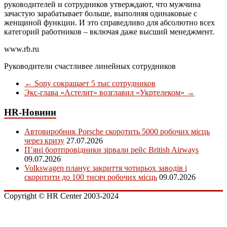
руководителей и сотрудников утверждают, что мужчина
зачастую зарабатывает больше, выполняя одинаковые с
женщиной функции. И это справедливо для абсолютно всех
категорий работников – включая даже высший менеджмент.
www.rb.ru
Руководители счастливее линейных сотрудников
←
Sony сокращает 5 тыс сотрудников
Экс-глава «Астелит» возглавил «Укртелеком»
→
HR-Новини
Автовиробник Porsche скоротить 5000 робочих місць
через кризу
27.07.2026
П’яні бортпровідники зірвали рейс British Airways
09.07.2026
Volkswagen планує закриття чотирьох заводів і
скоротити до 100 тисяч робочих місць
09.07.2026
Copyright © HR Center 2003-2024