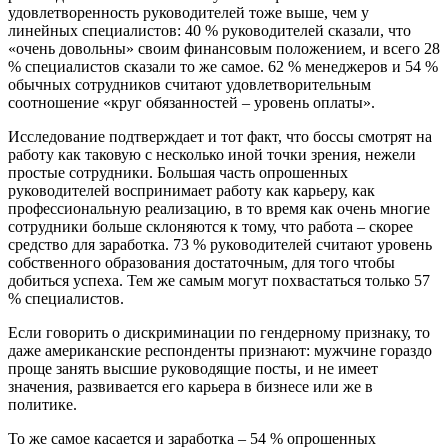
удовлетворенность руководителей тоже выше, чем у
линейных специалистов: 40 % руководителей сказали, что
«очень до­вольны» своим финансовым положением, и всего 28
% специалистов сказали то же самое. 62 % менеджеров и 54 %
обычных сотрудников считают удовлетворительным
соотношение «круг обязанностей – уровень оплаты».
Исследование подтверждает и тот факт, что боссы смотрят на
работу как таковую с несколько иной точки зрения, нежели
простые сотрудники. Большая часть опрошенных
руководителей воспринимает работу как карьеру, как
профессиональную реализацию, в то время как очень многие
сотрудники больше склоняются к тому, что работа – скорее
средство для заработка. 73 % руководителей считают уровень
собственного образования достаточным, для того чтобы
добиться успеха. Тем же самым могут похвастаться только 57
% специалистов.
Если говорить о дискриминации по гендерному признаку, то
даже американские респонденты признают: мужчине гораздо
проще занять высшие руководящие посты, и не имеет
значения, развивается его карьера в бизнесе или же в
политике.
То же самое касается и заработка – 54 % опрошенных