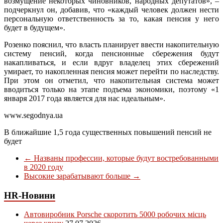
возмущение некоторых чиновников, народных депутатов», –
подчеркнул он, добавив, что «каждый человек должен нести
персональную ответственность за то, какая пенсия у него
будет в будущем».
Розенко пояснил, что власть планирует ввести накопительную
систему пенсий, когда пенсионные сбережения будут
накапливаться, и если вдруг владелец этих сбережений
умирает, то накопленная пенсия может перейти по наследству.
При этом он отметил, что накопительная система может
вводиться только на этапе подъема экономики, поэтому «1
января 2017 года является для нас идеальным».
www.segodnya.ua
В ближайшие 1,5 года существенных повышений пенсий не
будет
←
Названы профессии, которые будут востребованными
в 2020 году
Высокие зарабатывают больше
→
HR-Новини
Автовиробник Porsche скоротить 5000 робочих місць