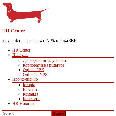
HR Center
залученість персоналу, e-NPS, оцінка ЗВК
HR Center
Послуги
Дослідження залученості
Корпоративна культура
Оцінка ЗВК
Оцінка e-NPS
Про компанію
Історія
Клієнти
Команда
Контакти
HR-Новини
Search