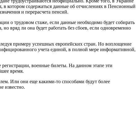
ждане трудоустраиваются неофициально. Кроме того, в Украине
я, в котором содержаться данные об отчислениях в Пенсионный
значения и перерасчета пенсий.
мации о трудовом стаже, если данные необходимо будет собирать
 но вряд ли она будет работать без сбоев, если одновременно
, следуя примеру успешных европейских стран. Но воплощение
онифицированного учета единой, в полной мере информативной,
 регистрации, военные билеты. На данном этапе эти
йшее время.
лем. Или они еще какими-то способами будут более
е известно.