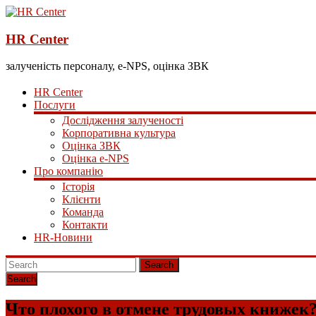
HR Center
залученість персоналу, e-NPS, оцінка ЗВК
HR Center
Послуги
Дослідження залученості
Корпоративна культура
Оцінка ЗВК
Оцінка e-NPS
Про компанію
Історія
Клієнти
Команда
Контакти
HR-Новини
Search
Что плохого в отмене трудовых книжек