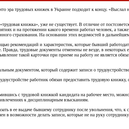
 эра трудовых книжек в Украине подходит к концу. «Выслал на
«трудовая книжка», уже не существует. В отличие от постсоветск
иятиях и на протяжении какого времени работал человек, а так
нного страхования. На основании этих ведомостей в дальнейшем
щью рекомендаций и характеристик, которые бывший работодате
. Правда, трудовые документы отменены не везде, в некоторых 
явление такой карточки при приеме на работу не является обяз
иальным документом, который содержит записи о трудоустройств
 трудоустройстве работник обязан предоставить трудовую книжк
комившись с трудовой книжкой кандидата на рабочее место, можн
ривлечениях к дисциплинарным взысканиям.
зать в ее выдаче бывшему сотруднику после увольнения, что, к 
ичен в возможности делать записи, которые не на руку сотрудник