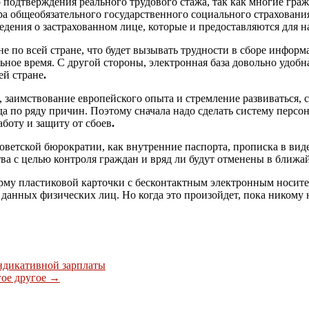
 подтверждения реального трудового стажа, так как многие гра
тра общеобязательного государственного социального страховани
дения о застрахованном лице, которые и предоставляются для на
 не по всей стране, что будет вызывать трудности в сборе инфор
ьное время. С другой стороны, электронная база довольно удобна,
ей стране
.
о, заимствование европейского опыта и стремление развиваться
да по ряду причин. Поэтому сначала надо сделать систему перс
боту и защиту от сбоев
.
оветской бюрократии, как внутренние паспорта, прописка в виде
а с целью контроля граждан и вряд ли будут отменены в ближа
рму пластиковой карточки с бесконтактным электронным носите
нных физических лиц. Но когда это произойдет, пока никому н
ндикативной зарплаты
гое другое
→