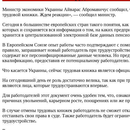
Министр экономики Украины Айварас Абромавичус сообщил, что
трудовой книжки. Ждем реакции», — сообщил министр.
Сегодня в большинстве европейских стран такого понятия, как 
которых и сохраняется вся информация о том, на каких предпр
хранится в централизованной электронной базе данных пенсио
В Европейском Союзе опыт работы часто подтверждают с помо
правило, запрашивает новый работодатель при трудоустройстве
содержат все персонифицированные данные человека. Но предъ
квалификацию, предоставив ее потенциальному работодателю.
Что касается Украины, сейчас трудовая книжка является офиц
На сегодняшний день ее роль достаточно велика, так как при
являются лица, которые трудоустраиваются впервые.
Для работодателей этот документ очень удобен тем, что, озна
причинах увольнений, карьерном росте, поощрениях или же п
В случае отмены трудовых книжек работодатель не сможет отка
отстаивать свои права в суде. Также работодатель будет огран
трудоустройстве
.