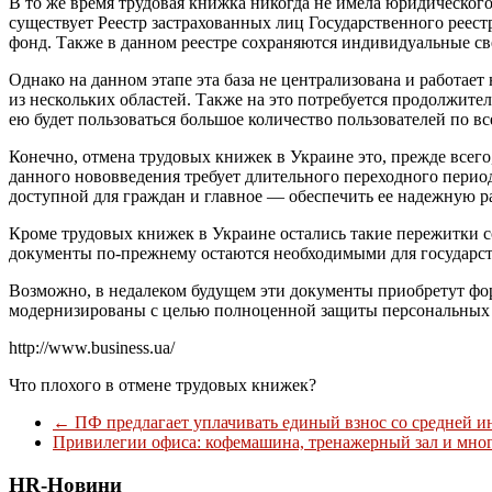
В то же время трудовая книжка никогда не имела юридического
существует Реестр застрахованных лиц Государственного реес
фонд. Также в данном реестре сохраняются индивидуальные све
Однако на данном этапе эта база не централизована и работает
из нескольких областей. Также на это потребуется продолжител
ею будет пользоваться большое количество пользователей по вс
Конечно, отмена трудовых книжек в Украине это, прежде всег
данного нововведения требует длительного переходного перио
доступной для граждан и главное — обеспечить ее надежную ра
Кроме трудовых книжек в Украине остались такие пережитки с
документы по-прежнему остаются необходимыми для государств
Возможно, в недалеком будущем эти документы приобретут фо
модернизированы с целью полноценной защиты персональных да
http://www.business.ua/
Что плохого в отмене трудовых книжек?
←
ПФ предлагает уплачивать единый взнос со средней и
Привилегии офиса: кофемашина, тренажерный зал и мно
HR-Новини