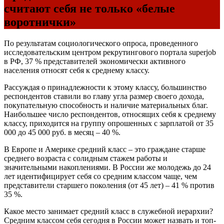
считают себя не только «белые
воротнички»
По результатам социологического опроса, проведенного
исследовательским центром рекрутингового портала superjob
в РФ, 37 % представителей экономически активного
населения относят себя к среднему классу.
Рассуждая о принадлежности к этому классу, большинство
респондентов ставили во главу угла размер своего дохода,
покупательную способность и наличие материальных благ.
Наибольшее число респондентов, относящих себя к среднему
классу, приходится на группу опрошенных с зарплатой от 35
000 до 45 000 руб. в месяц – 40 %.
В Европе и Америке средний класс – это граждане старше
среднего возраста с солидным стажем работы и
значительными накоплениями. В России же молодежь до 24
лет идентифицирует себя со средним классом чаще, чем
представители старшего поколения (от 45 лет) – 41 % против
35 %.
Какое место занимает средний класс в служебной иерархии?
Средним классом себя сегодня в России может назвать и топ-