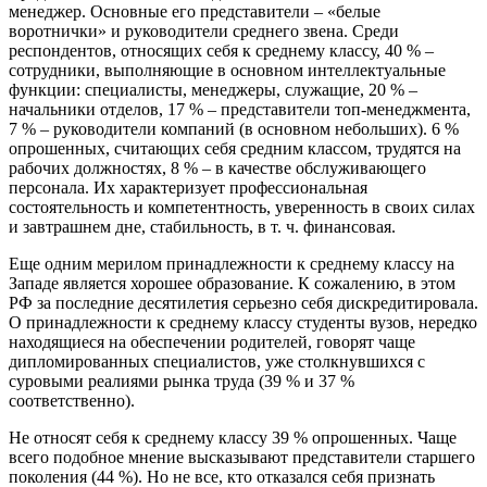
менеджер. Основные его представители – «белые
воротнички» и руководители среднего звена. Среди
респондентов, относящих себя к среднему классу, 40 % –
сотрудники, выполняющие в основном интеллектуальные
функции: специалисты, менеджеры, служащие, 20 % –
начальники отделов, 17 % – представители топ-менеджмента,
7 % – руководители компаний (в основном небольших). 6 %
опрошенных, считающих себя средним классом, трудятся на
рабочих должностях, 8 % – в качестве обслуживающего
персонала. Их характеризует профессиональная
состоятельность и компетентность, уверенность в своих силах
и завтрашнем дне, стабильность, в т. ч. финансовая.
Еще одним мерилом принадлежности к среднему классу на
Западе является хорошее образование. К сожалению, в этом
РФ за последние десятилетия серьезно себя дискредитировала.
О принадлежности к среднему классу студенты вузов, нередко
находящиеся на обеспечении родителей, говорят чаще
дипломированных специалистов, уже столкнувшихся с
суровыми реалиями рынка труда (39 % и 37 %
соответственно).
Не относят себя к среднему классу 39 % опрошенных. Чаще
всего подобное мнение высказывают представители старшего
поколения (44 %). Но не все, кто отказался себя признать