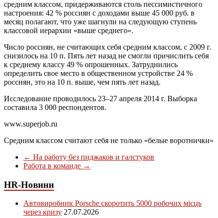
средним классом, придерживаются столь пессимистичного
настроения: 42 % россиян с доходами выше 45 000 руб. в
месяц полагают, что уже шагнули на следующую ступень
классовой иерархии «выше среднего».
Число россиян, не считающих себя средним классом, с 2009 г.
снизилось на 10 п. Пять лет назад не смогли причислить себя
к среднему классу 49 % опрошенных. Затруднились
определить свое место в общественном устройстве 24 %
россиян, это на 10 п. выше, чем пять лет назад.
Исследование проводилось 23–27 апреля 2014 г. Выборка
составила 3 000 респондентов.
www.superjob.ru
Средним классом считают себя не только «белые воротнички»
←
На работу без пиджаков и галстуков
Работа в команде
→
HR-Новини
Автовиробник Porsche скоротить 5000 робочих місць
через кризу
27.07.2026