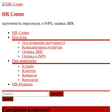
HR Center
залученість персоналу, e-NPS, оцінка ЗВК
HR Center
Послуги
Дослідження залученості
Корпоративна культура
Оцінка ЗВК
Оцінка e-NPS
Про компанію
Історія
Клієнти
Команда
Контакти
HR-Новини
Search
Средним классом