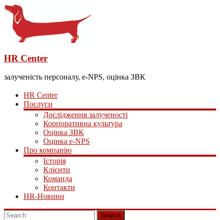
HR Center
залученість персоналу, e-NPS, оцінка ЗВК
HR Center
Послуги
Дослідження залученості
Корпоративна культура
Оцінка ЗВК
Оцінка e-NPS
Про компанію
Історія
Клієнти
Команда
Контакти
HR-Новини
Search