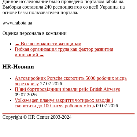
Данное исследование было проведено порталом rabota.ua.
Выборка составила 240 респондентов со всей Украины на
основе базы пользователей портала.
www.rabota.ua
Оценка персонала в компании
←
Все возможности женщинам
Гибкая организация труда как фактор развития
инноваций
→
HR-Новини
Автовиробник Porsche скоротить 5000 робочих місць
через кризу
27.07.2026
П’яні бортпровідники зірвали рейс British Airways
09.07.2026
Volkswagen планує закриття чотирьох заводів і
скоротити до 100 тисяч робочих місць
09.07.2026
Copyright © HR Center 2003-2024