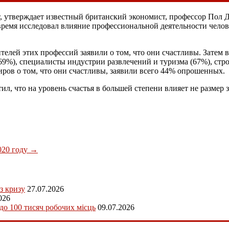
, утверждает известный британский экономист, профессор Пол Д
емя исследовал влияние профессиональной деятельности человек
елей этих профессий заявили о том, что они счастливы. Затем 
69%), специалисты индустрии развлечений и туризма (67%), стро
иров о том, что они счастливы, заявили всего 44% опрошенных.
л, что на уровень счастья в большей степени влияет не размер 
020 году
→
з кризу
27.07.2026
026
 до 100 тисяч робочих місць
09.07.2026