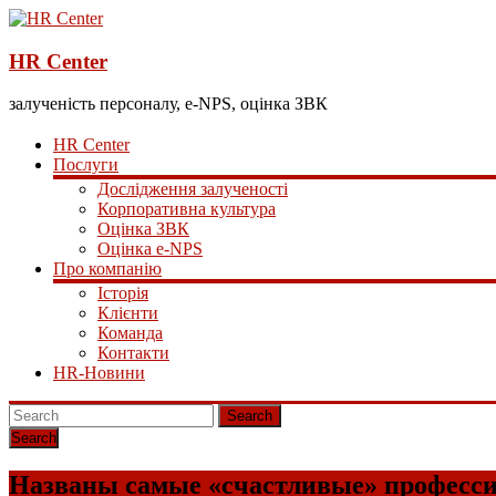
HR Center
залученість персоналу, e-NPS, оцінка ЗВК
HR Center
Послуги
Дослідження залученості
Корпоративна культура
Оцінка ЗВК
Оцінка e-NPS
Про компанію
Історія
Клієнти
Команда
Контакти
HR-Новини
Search
Названы самые «счастливые» професс