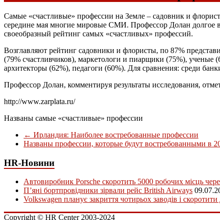
Самые «счастливые» профессии на Земле – садовник и флорист
середине мая многие мировые СМИ. Профессор Долан долгое вр
своеобразный рейтинг самых «счастливых» профессий.
Возглавляют рейтинг садовники и флористы, по 87% представит
(79% счастливчиков), маркетологи и пиарщики (75%), ученые (
архитекторы (62%), педагоги (60%). Для сравнения: среди банк
Профессор Долан, комментируя результаты исследования, отмети
http://www.zarplata.ru/
Названы самые «счастливые» профессии
←
Ирландия: Наиболее востребованные профессии
Названы профессии, которые будут востребованными в 2
HR-Новини
Автовиробник Porsche скоротить 5000 робочих місць чере
П’яні бортпровідники зірвали рейс British Airways
09.07.2
Volkswagen планує закриття чотирьох заводів і скоротити
Copyright © HR Center 2003-2024