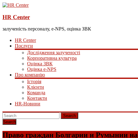
HR Center
залученість персоналу, e-NPS, оцінка ЗВК
HR Center
Послуги
Дослідження залученості
Корпоративна культура
Оцінка ЗВК
Оцінка e-NPS
Про компанію
Історія
Клієнти
Команда
Контакти
HR-Новини
Search
Право граждан Болгарии и Румынии на 