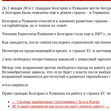
До 1 января 2014 г. граждане Болгарии и Румынии могли беспр
и болгарам были отменены еще в девяти странах – в Германии
Болгария и Румыния относятся к наименее развитым странам – ч
гастарбайтеров, но и членов их семей.
Членами Евросоюза Румыния и Болгария стали еще в 2007 г., но
Как ожидается, после снятия последних ограничений численнос
Несмотря на продолжающийся кризис, в странах ЕС в настояще
2 млн свободных непрестижных вакансий с невысокой зарплато
Между тем, возражения против свободного въезда на работу р
Великобритании заявила, что, если будет у власти после выбо
возражений называется достигнутый в развитых европейских с
www.zarplata.ru
Право граждан Болгарии и Румынии на работу в странах ЕС бе
←
Сколько зарабатывает программист Java в Киеве
40 % выпускников вузов полгода ищут первую работу
→