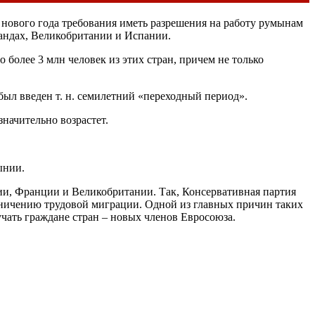
С нового года требования иметь разрешения на работу румынам
ландах, Великобритании и Испании.
 более 3 млн человек из этих стран, причем не только
 был введен т. н. семилетний «переходный период».
начительно возрастет.
ынии.
ии, Франции и Великобритании. Так, Консервативная партия
граничению трудовой миграции. Одной из главных причин таких
чать граждане стран – новых членов Евросоюза.