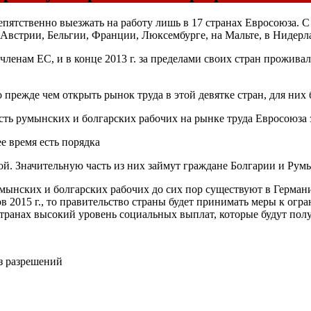
епятственно выезжать на работу лишь в 17 странах Евросоюза. 
, Австрии, Бельгии, Франции, Люксембурге, на Мальте, в Нидер
ленам ЕС, и в конце 2013 г. за пределами своих стран проживало
 прежде чем открыть рынок труда в этой девятке стран, для них
ть румынских и болгарских рабочих на рынке труда Евросоюза з
е время есть порядка
й. Значительную часть из них займут граждане Болгарии и Рум
умынских и болгарских рабочих до сих пор существуют в Герман
ров 2015 г., то правительство страны будет принимать меры к о
транах высокий уровень социальных выплат, которые будут полу
з разрешений