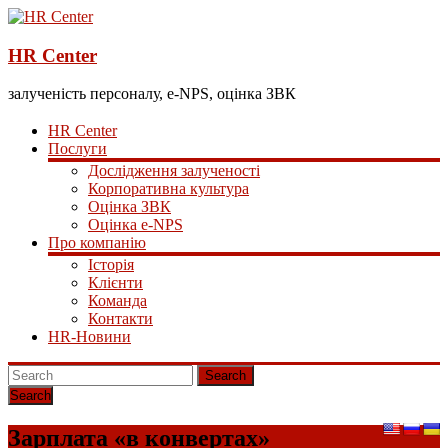
HR Center
залученість персоналу, e-NPS, оцінка ЗВК
HR Center
Послуги
Дослідження залученості
Корпоративна культура
Оцінка ЗВК
Оцінка e-NPS
Про компанію
Історія
Клієнти
Команда
Контакти
HR-Новини
Search
Зарплата «в конвертах»