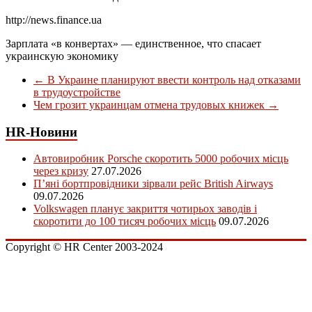
http://news.finance.ua
Зарплата «в конвертах» — единственное, что спасает
украинскую экономику
←
В Украине планируют ввести контроль над отказами
в трудоустройстве
Чем грозит украинцам отмена трудовых книжек
→
HR-Новини
Автовиробник Porsche скоротить 5000 робочих місць
через кризу
27.07.2026
П’яні бортпровідники зірвали рейс British Airways
09.07.2026
Volkswagen планує закриття чотирьох заводів і
скоротити до 100 тисяч робочих місць
09.07.2026
Copyright © HR Center 2003-2024