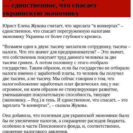
— единственное, что спасает
украинскую экономику
Юрист Елена Жукова считает, что зарплата “в конвертах” –
единственное, что спасает перегруженную налогами
экономику Украины от более глубокого кризиса.
“Возьмем один к двум: тысячу заплатили сотруднику, тысяча –
налоги. Что это значит для предпринимателя? – Это значит,
что собственник покупает труд данного человека за две
тысячи гривен. А потом половину с этого отобрало
государство. Таким образом, если бы государство не отбирало
налоги именно с заработной платы, то человек бы получил
две тысячи, а не тысячу. Мы сейчас говорим о том, что
налогообложение заработных плат физических лиц у нас
огромное, ни коем образом не стимулирующее развитие,
уменьшающее покупательную способность, тянущее
(экономику. – Ред.) в тень. И единственное, что спасает, – это
зарплата “в конвертах”, – сказала Жукова.
Она добавила, что полезным для украинской экономики было
бы не увеличение налогов, а сокращение расходов бюджета,
особенно в части Пенсионного фонда, и, соответственно,
снижение налогового давления.