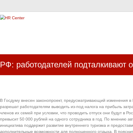
HR Center
залученість персоналу, e-NPS, оцінка ЗВК
РФ: работодателей подталкивают о
В Госдуму внесен законопроект, предусматривающий изменения в 
разрешат работодателям выводить из-под налога на прибыль затра
членов их семей при условии, что проводить отпуск они будут в Ро
превысит 50 000 рублей на одного сотрудника в год. По мнению ав
инициатива поддержит развитие внутреннего туризма и предоста
дополнительные возможности для полноценного отдыха. В поясни