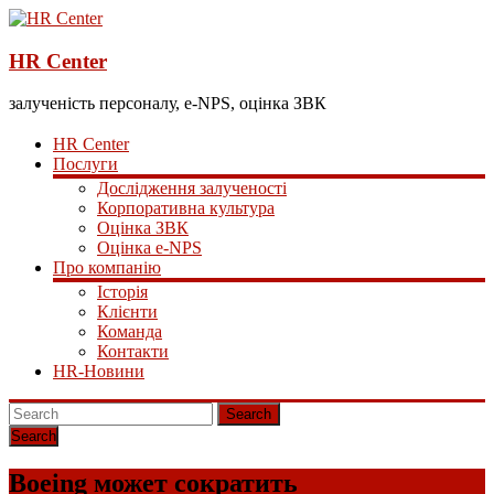
HR Center
залученість персоналу, e-NPS, оцінка ЗВК
HR Center
Послуги
Дослідження залученості
Корпоративна культура
Оцінка ЗВК
Оцінка e-NPS
Про компанію
Історія
Клієнти
Команда
Контакти
HR-Новини
Search
Boeing может сократить