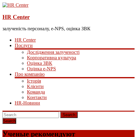
HR Center
залученість персоналу, e-NPS, оцінка ЗВК
HR Center
Послуги
Дослідження залученості
Корпоративна культура
Оцінка ЗВК
Оцінка e-NPS
Про компанію
Історія
Клієнти
Команда
Контакти
HR-Новини
Search
Ученые рекомендуют