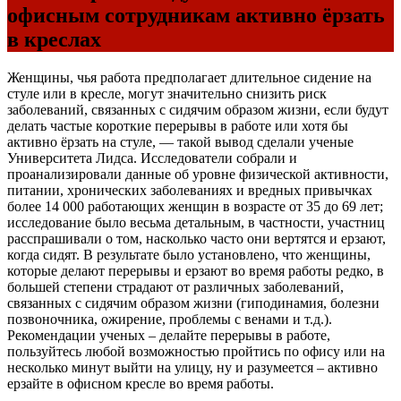
офисным сотрудникам активно ёрзать
в креслах
Женщины, чья работа предполагает длительное сидение на
стуле или в кресле, могут значительно снизить риск
заболеваний, связанных с сидячим образом жизни, если будут
делать частые короткие перерывы в работе или хотя бы
активно ёрзать на стуле, — такой вывод сделали ученые
Университета Лидса. Исследователи собрали и
проанализировали данные об уровне физической активности,
питании, хронических заболеваниях и вредных привычках
более 14 000 работающих женщин в возрасте от 35 до 69 лет;
исследование было весьма детальным, в частности, участниц
расспрашивали о том, насколько часто они вертятся и ерзают,
когда сидят. В результате было установлено, что женщины,
которые делают перерывы и ерзают во время работы редко, в
большей степени страдают от различных заболеваний,
связанных с сидячим образом жизни (гиподинамия, болезни
позвоночника, ожирение, проблемы с венами и т.д.).
Рекомендации ученых – делайте перерывы в работе,
пользуйтесь любой возможностью пройтись по офису или на
несколько минут выйти на улицу, ну и разумеется – активно
ерзайте в офисном кресле во время работы.