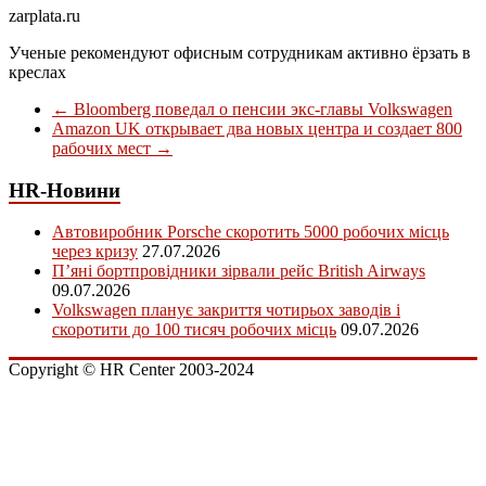
zarplata.ru
Ученые рекомендуют офисным сотрудникам активно ёрзать в
креслах
←
Bloomberg поведал о пенсии экс-главы Volkswagen
Amazon UK открывает два новых центра и создает 800
рабочих мест
→
HR-Новини
Автовиробник Porsche скоротить 5000 робочих місць
через кризу
27.07.2026
П’яні бортпровідники зірвали рейс British Airways
09.07.2026
Volkswagen планує закриття чотирьох заводів і
скоротити до 100 тисяч робочих місць
09.07.2026
Copyright © HR Center 2003-2024