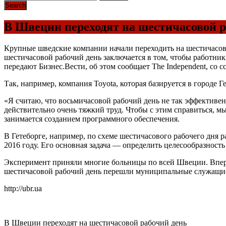
В Швеции переходят на шестичасовой р
Крупные шведские компании начали переходить на шестичасово
шестичасовой рабочий день заключается в том, чтобы работни
передают Бизнес.Вести, об этом сообщает The Independent, со сс
Так, например, компания Toyota, которая базируется в городе Г
«Я считаю, что восьмичасовой рабочий день не так эффективен
действительно очень тяжкий труд. Чтобы с этим справиться, м
занимается созданием программного обеспечения.
В Гетеборге, например, по схеме шестичасового рабочего дня р
2016 году. Его основная задача — определить целесообразност
Эксперимент приняли многие больницы по всей Швеции. Впервы
шестичасовой рабочий день перешли муниципальные служащие
http://ubr.ua
В Швеции переходят на шестичасовой рабочий день