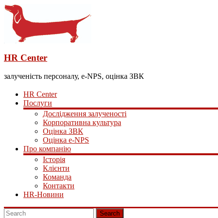
HR Center
залученість персоналу, e-NPS, оцінка ЗВК
HR Center
Послуги
Дослідження залученості
Корпоративна культура
Оцінка ЗВК
Оцінка e-NPS
Про компанію
Історія
Клієнти
Команда
Контакти
HR-Новини
Search