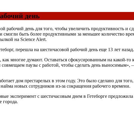
абочий день
й рабочий день для того, чтобы увеличить продуктивность и сд
ки смогли быть более продуктивными за меньшее количество вре
ылкой на Science Alert.
етеборг, перешла на шестичасовой рабочий день еще 13 лет назад.
, как многие думают. Оставаться сфокусированным на какой-то 
ы совмещаем паузы с работой, чтобы сделать день выносимым», —
аботает дом престарелых в этом году. Это было сделано для того
ь найма новых сотрудников из-за сокращения рабочего времени.
е эксперимент с шестичасовым днем в Гетеборге предложила ко
 города.