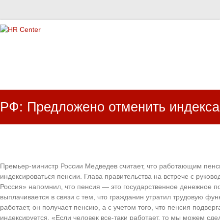
HR Center
залученість персоналу, e-NPS, оцінка ЗВК
РФ: Предложено отменить индекс
Премьер-министр России Медведев считает, что работающим пен
индексироваться пенсии. Глава правительства на встрече с руков
Россия» напомнил, что пенсия — это государственное денежное п
выплачивается в связи с тем, что гражданин утратил трудовую фун
работает, он получает пенсию, а с учетом того, что пенсия подвер
индексируется. «Если человек все-таки работает, то мы можем сде