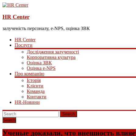
HR Center
залученість персоналу, e-NPS, оцінка ЗВК
HR Center
Послуги
Дослідження залученості
Корпоративна культура
Оцінка ЗВК
Оцінка e-NPS
Про компанію
Історія
Клієнти
Команда
Контакти
HR-Новини
Search
Ученые доказали, что внешность влияе