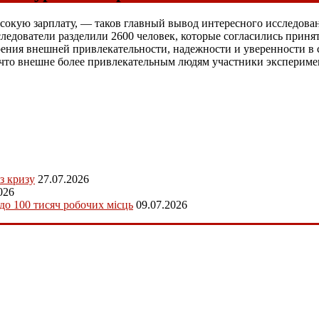
окую зарплату, — таков главный вывод интересного исследовани
едователи разделили 2600 человек, которые согласились принять
рения внешней привлекательности, надежности и уверенности в 
 что внешне более привлекательным людям участники экспериме
з кризу
27.07.2026
026
 до 100 тисяч робочих місць
09.07.2026