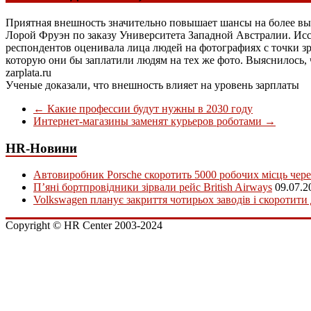
Приятная внешность значительно повышает шансы на более выс
Лорой Фруэн по заказу Университета Западной Австралии. Иссл
респондентов оценивала лица людей на фотографиях с точки з
которую они бы заплатили людям на тех же фото. Выяснилось,
zarplata.ru
Ученые доказали, что внешность влияет на уровень зарплаты
←
Какие профессии будут нужны в 2030 году
Интернет-магазины заменят курьеров роботами
→
HR-Новини
Автовиробник Porsche скоротить 5000 робочих місць чере
П’яні бортпровідники зірвали рейс British Airways
09.07.2
Volkswagen планує закриття чотирьох заводів і скоротити
Copyright © HR Center 2003-2024