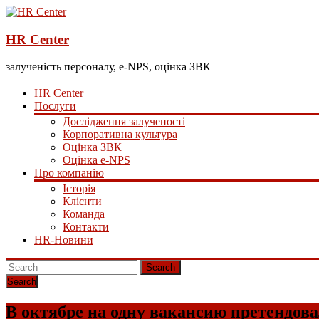
HR Center
залученість персоналу, e-NPS, оцінка ЗВК
HR Center
Послуги
Дослідження залученості
Корпоративна культура
Оцінка ЗВК
Оцінка e-NPS
Про компанію
Історія
Клієнти
Команда
Контакти
HR-Новини
Search
В октябре на одну вакансию претендов