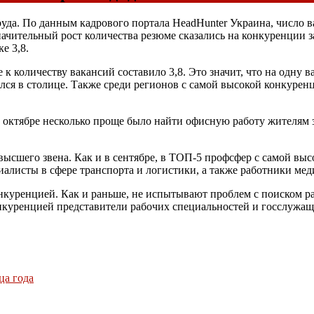
уда. По данным кадрового портала HeadHunter Украина, число в
ачительный рост количества резюме сказались на конкуренции з
е 3,8.
 к количеству вакансий составило 3,8. Это значит, что на одну 
я в столице. Также среди регионов с самой высокой конкуренц
В октябре несколько проще было найти офисную работу жителям
сшего звена. Как и в сентябре, в ТОП-5 профсфер с самой выс
циалисты в сфере транспорта и логистики, а также работники мед
нкуренцией. Как и раньше, не испытывают проблем с поиском р
онкуренцией представители рабочих специальностей и госслужащ
ца года