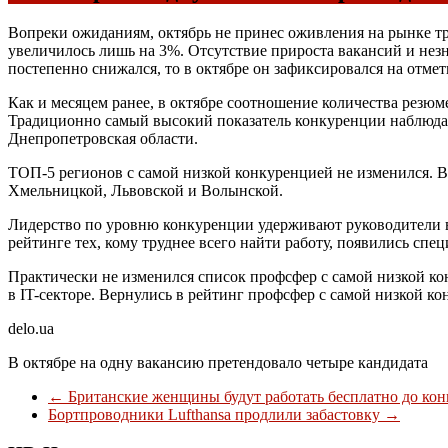
Вопреки ожиданиям, октябрь не принес оживления на рынке тр
увеличилось лишь на 3%. Отсутствие прироста вакансий и незн
постепенно снижался, то в октябре он зафиксировался на отметк
Как и месяцем ранее, в октябре соотношение количества резюме
Традиционно самый высокий показатель конкуренции наблюдалс
Днепропетровская области.
ТОП-5 регионов с самой низкой конкуренцией не изменился. 
Хмельницкой, Львовской и Волынской.
Лидерство по уровню конкуренции удерживают руководители вы
рейтинге тех, кому труднее всего найти работу, появились спе
Практически не изменился список профсфер с самой низкой ко
в IT-секторе. Вернулись в рейтинг профсфер с самой низкой к
delo.ua
В октябре на одну вакансию претендовало четыре кандидата
←
Британские женщины будут работать бесплатно до кон
Бортпроводники Lufthansa продлили забастовку
→