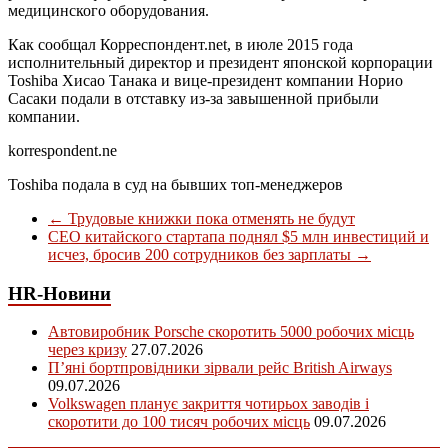
медицинского оборудования.
Как сообщал Корреспондент.net, в июле 2015 года
исполнительный директор и президент японской корпорации
Toshiba Хисао Танака и вице-президент компании Норио
Сасаки подали в отставку из-за завышенной прибыли
компании.
korrespondent.ne
Toshiba подала в суд на бывших топ-менеджеров
←
Трудовые книжки пока отменять не будут
СЕО китайского стартапа поднял $5 млн инвестиций и
исчез, бросив 200 сотрудников без зарплаты
→
HR-Новини
Автовиробник Porsche скоротить 5000 робочих місць
через кризу
27.07.2026
П’яні бортпровідники зірвали рейс British Airways
09.07.2026
Volkswagen планує закриття чотирьох заводів і
скоротити до 100 тисяч робочих місць
09.07.2026