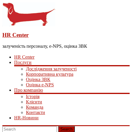
HR Center
залученість персоналу, e-NPS, оцінка ЗВК
HR Center
Послуги
Дослідження залученості
Корпоративна культура
Оцінка ЗВК
Оцінка e-NPS
Про компанію
Історія
Клієнти
Команда
Контакти
HR-Новини
Search