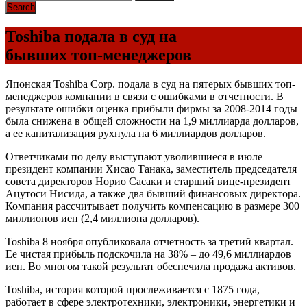
Toshiba подала в суд на
бывших топ-менеджеров
Японская Toshiba Corp. подала в суд на пятерых бывших топ-
менеджеров компании в связи с ошибками в отчетности. В
результате ошибки оценка прибыли фирмы за 2008-2014 годы
была снижена в общей сложности на 1,9 миллиарда долларов,
а ее капитализация рухнула на 6 миллиардов долларов.
Ответчиками по делу выступают уволившиеся в июле
президент компании Хисао Танака, заместитель председателя
совета директоров Норио Сасаки и старший вице-президент
Ацутоси Нисида, а также два бывший финансовых директора.
Компания рассчитывает получить компенсацию в размере 300
миллионов иен (2,4 миллиона долларов).
Toshiba 8 ноября опубликовала отчетность за третий квартал.
Ее чистая прибыль подскочила на 38% – до 49,6 миллиардов
иен. Во многом такой результат обеспечила продажа активов.
Toshiba, история которой прослеживается с 1875 года,
работает в сфере электротехники, электроники, энергетики и