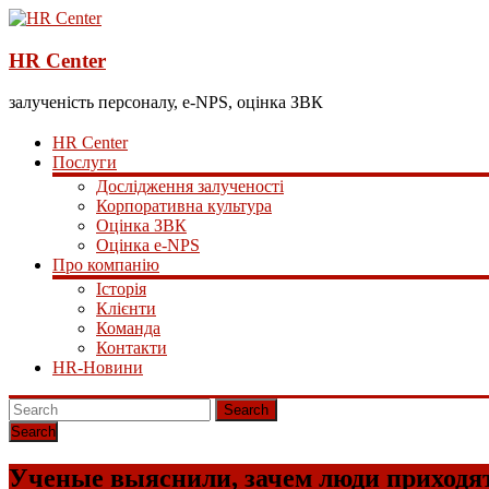
HR Center
залученість персоналу, e-NPS, оцінка ЗВК
HR Center
Послуги
Дослідження залученості
Корпоративна культура
Оцінка ЗВК
Оцінка e-NPS
Про компанію
Історія
Клієнти
Команда
Контакти
HR-Новини
Search
Ученые выяснили, зачем люди приходят