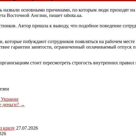
ь назвали основными причинами, по которым люди приходят на р
та Восточной Англии, пишет rabota.ua.
тников. Автор пришла к выводу, что подобное поведение сотрудн
, которые побуждают сотрудников появляться на рабочем месте 
твие гарантии занятости, ограниченный оплачиваемый отпуск п
организациям стоит пересмотреть строгость внутренних правил
лезни
 Украине
е деньги?
→
з кризу
27.07.2026
026