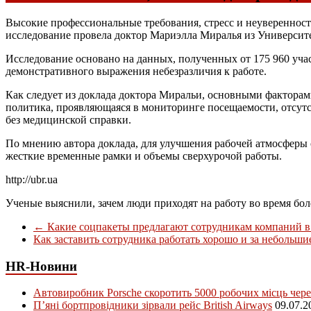
Высокие профессиональные требования, стресс и неуверенност
исследование провела доктор Мариэлла Миралья из Университе
Исследование основано на данных, полученных от 175 960 учас
демонстративного выражения небезразличия к работе.
Как следует из доклада доктора Миральи, основными факторами
политика, проявляющаяся в мониторинге посещаемости, отсутс
без медицинской справки.
По мнению автора доклада, для улучшения рабочей атмосферы 
жесткие временные рамки и объемы сверхурочой работы.
http://ubr.ua
Ученые выяснили, зачем люди приходят на работу во время бо
←
Какие соцпакеты предлагают сотрудникам компаний в
Как заставить сотрудника работать хорошо и за небольши
HR-Новини
Автовиробник Porsche скоротить 5000 робочих місць чере
П’яні бортпровідники зірвали рейс British Airways
09.07.2