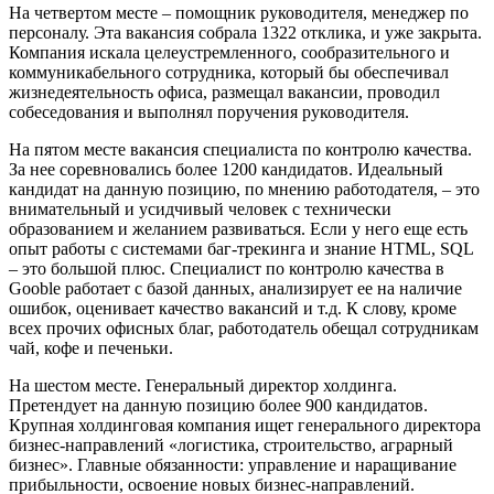
На четвертом месте – помощник руководителя, менеджер по
персоналу. Эта вакансия собрала 1322 отклика, и уже закрыта.
Компания искала целеустремленного, сообразительного и
коммуникабельного сотрудника, который бы обеспечивал
жизнедеятельность офиса, размещал вакансии, проводил
собеседования и выполнял поручения руководителя.
На пятом месте вакансия специалиста по контролю качества.
За нее соревновались более 1200 кандидатов. Идеальный
кандидат на данную позицию, по мнению работодателя, – это
внимательный и усидчивый человек с технически
образованием и желанием развиваться. Если у него еще есть
опыт работы с системами баг-трекинга и знание
HTML
,
SQL
– это большой плюс. Специалист по контролю качества в
Gooble работает с базой данных, анализирует ее на наличие
ошибок, оценивает качество вакансий и т.д. К слову, кроме
всех прочих офисных благ, работодатель обещал сотрудникам
чай, кофе и печеньки.
На шестом месте. Генеральный директор холдинга.
Претендует на данную позицию более 900 кандидатов.
Крупная холдинговая компания ищет генерального директора
бизнес-направлений «логистика, строительство, аграрный
бизнес». Главные обязанности: управление и наращивание
прибыльности, освоение новых бизнес-направлений.