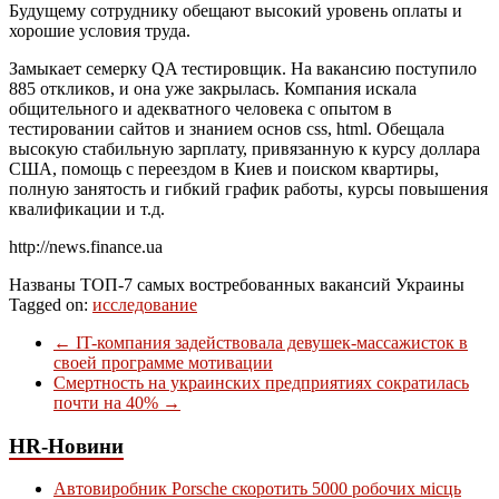
Будущему сотруднику обещают высокий уровень оплаты и
хорошие условия труда.
Замыкает семерку QA тестировщик. На вакансию поступило
885 откликов, и она уже закрылась. Компания искала
общительного и адекватного человека с опытом в
тестировании сайтов и знанием основ css, html. Обещала
высокую стабильную зарплату, привязанную к курсу доллара
США
, помощь с переездом в Киев и поиском квартиры,
полную занятость и гибкий график работы, курсы повышения
квалификации и т.д.
http://news.finance.ua
Названы ТОП-7 самых востребованных вакансий Украины
Tagged on:
исследование
←
IT-компания задействовала девушек-массажисток в
своей программе мотивации
Смертность на украинских предприятиях сократилась
почти на 40%
→
HR-Новини
Автовиробник Porsche скоротить 5000 робочих місць