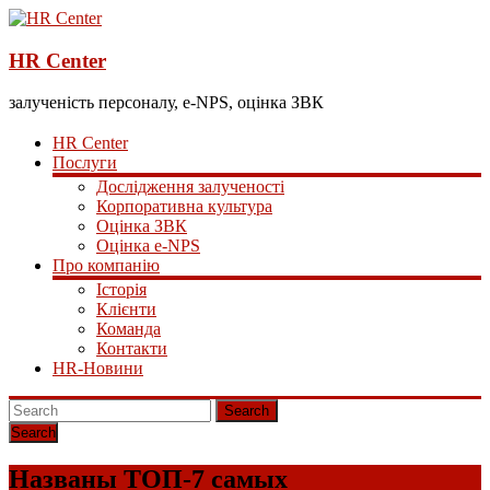
HR Center
залученість персоналу, e-NPS, оцінка ЗВК
HR Center
Послуги
Дослідження залученості
Корпоративна культура
Оцінка ЗВК
Оцінка e-NPS
Про компанію
Історія
Клієнти
Команда
Контакти
HR-Новини
Search
Названы ТОП-7 самых