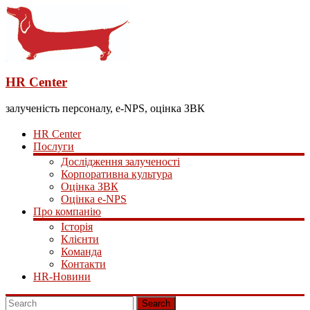
HR Center
залученість персоналу, e-NPS, оцінка ЗВК
HR Center
Послуги
Дослідження залученості
Корпоративна культура
Оцінка ЗВК
Оцінка e-NPS
Про компанію
Історія
Клієнти
Команда
Контакти
HR-Новини
Search