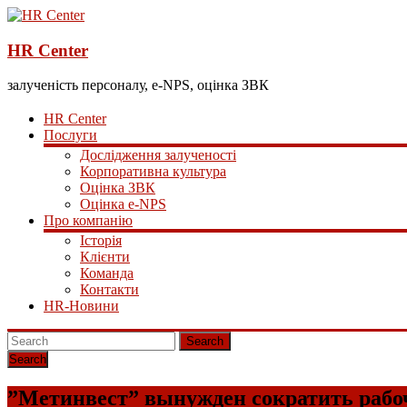
HR Center
залученість персоналу, e-NPS, оцінка ЗВК
HR Center
Послуги
Дослідження залученості
Корпоративна культура
Оцінка ЗВК
Оцінка e-NPS
Про компанію
Історія
Клієнти
Команда
Контакти
HR-Новини
Search
”Метинвест” вынужден сократить рабо