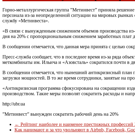
Горно-металлургическая группа ”Метинвест” приняла решение
персонала из-за неопределенной ситуации на мировых рынках 
службу «Метинвеста».
«В связи с вынужденным снижением объемов производства из-
дня на 20% с пропорциональным снижением заработных плат д
В сообщении отмечается, что данная мера принята с целью сок
Пресс-служба сообщает, что в последнее время из-за ряда об
меткомбинаты им. Ильича и «Азовсталь» сократился почти в дв
В сообщении отмечается, что нынешний антикризисный план п
загрузки мощностей. В то же время сотрудники, занятые на пр
«Антикризисная программа сфокусирована на сокращении издер
производством. Такие меры позволят сократить расходы и нап
http://ubr.ua
”Метинвест” вынужден сократить рабочий день на 20%
←
Рейтинг наиболее и наименее престижных профессий 
Как нанимают и за что увольняют в Airbnb, Facebook, Go