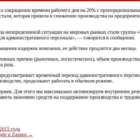
 о сокращении времени рабочего дня на 20% с пропорциональн
стали, которая привела к снижению производства на предприят
за неопределенной ситуации на мировых рынках стали группа 
ля административного персонала», — говорится в сообщении.
ращения издержек компании, ее действие продлится два месяца.
ъективных причин (рыночных, логистических), объем производс
а раза.
редусматривает временный переход административного персона
оизводстве, продолжают работать в обычном режиме.
жек. Для этого мы максимально активизируем внутренние резерв
равить экономию средств на поддержание производства и трудо
2015 года
ogle и Zappos
→