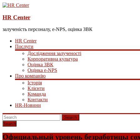
HR Center
залученість персоналу, e-NPS, оцінка ЗВК
HR Center
Послуги
Дослідження залученості
Корпоративна культура
Оцінка ЗВК
Оцінка e-NPS
Про компанію
Історія
Клієнти
Команда
Контакти
HR-Новини
Search
Официальный уровень безработицы сох