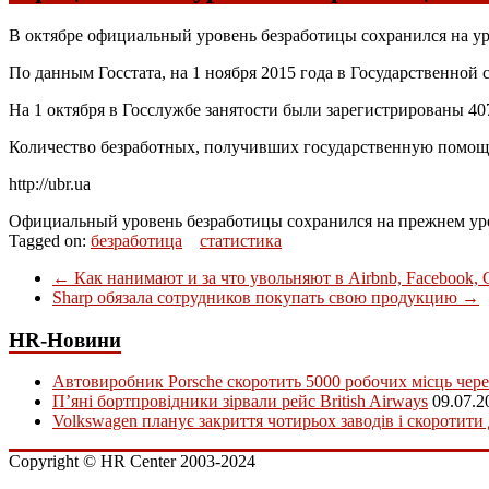
В октябре официальный уровень безработицы сохранился на ур
По данным Госстата, на 1 ноября 2015 года в Государственной 
На 1 октября в Госслужбе занятости были зарегистрированы 407
Количество безработных, получивших государственную помощь в 
http://ubr.ua
Официальный уровень безработицы сохранился на прежнем ур
Tagged on:
безработица
статистика
←
Как нанимают и за что увольняют в Airbnb, Facebook, 
Sharp обязала сотрудников покупать свою продукцию
→
HR-Новини
Автовиробник Porsche скоротить 5000 робочих місць чере
П’яні бортпровідники зірвали рейс British Airways
09.07.2
Volkswagen планує закриття чотирьох заводів і скоротити
Copyright © HR Center 2003-2024