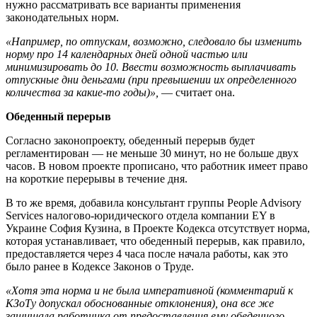
нужно рассматривать все варианты применения
законодательных норм.
«Например, по отпускам, возможно, следовало бы изменить
норму про 14 календарных дней одной частью или
минимизировать до 10. Ввести возможность выплачивать
отпускные дни деньгами (при превышении их определенного
количества за какие-то годы)»,
— считает она.
Обеденный перерыв
Согласно законопроекту, обеденный перерыв будет
регламентирован — не меньше 30 минут, но не больше двух
часов. В новом проекте прописано, что работник имеет право
на короткие перерывы в течение дня.
В то же время, добавила консультант группы People Advisory
Services налогово-юридического отдела компании EY в
Украине София Кузина, в Проекте Кодекса отсутствует норма,
которая устанавливает, что обеденный перерыв, как правило,
предоставляется через 4 часа после начала работы, как это
было ранее в Кодексе Законов о Труде.
«Хотя эта норма и не была императивной (комментарий к
КЗоТу допускал обоснованные отклонения), она все же
защищала работника от предоставления ему обеденного