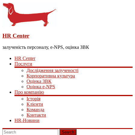
HR Center
залученість персоналу, e-NPS, оцінка ЗВК
HR Center
Послуги
Дослідження залученості
Корпоративна культура
Оцінка ЗВК
Оцінка e-NPS
Про компанію
Історія
Клієнти
Команда
Контакти
HR-Новини
Search