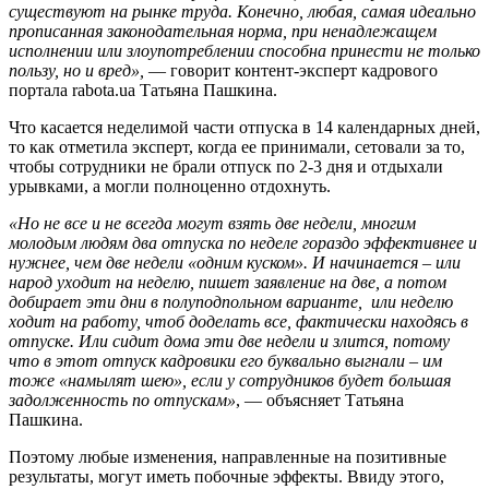
существуют на рынке труда. Конечно, любая, самая идеально
прописанная законодательная норма, при ненадлежащем
исполнении или злоупотреблении способна принести не только
пользу, но и вред»,
— говорит контент-эксперт кадрового
портала rabota.ua Татьяна Пашкина.
Что касается неделимой части отпуска в 14 календарных дней,
то как отметила эксперт, когда ее принимали, сетовали за то,
чтобы сотрудники не брали отпуск по 2-3 дня и отдыхали
урывками, а могли полноценно отдохнуть.
«Но не все и не всегда могут взять две недели, многим
молодым людям два отпуска по неделе гораздо эффективнее и
нужнее, чем две недели «одним куском». И начинается – или
народ уходит на неделю, пишет заявление на две, а потом
добирает эти дни в полуподпольном варианте, или неделю
ходит на работу, чтоб доделать все, фактически находясь в
отпуске. Или сидит дома эти две недели и злится, потому
что в этот отпуск кадровики его буквально выгнали – им
тоже «намылят шею», если у сотрудников будет большая
задолженность по отпускам»
, — объясняет Татьяна
Пашкина.
Поэтому любые изменения, направленные на позитивные
результаты, могут иметь побочные эффекты. Ввиду этого,