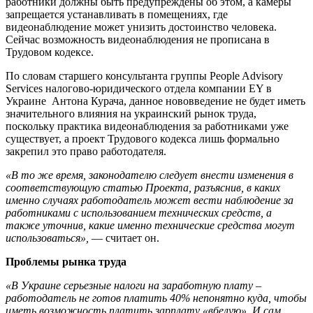
работники должны быть предупреждены об этом, а камеры
запрещается устанавливать в помещениях, где
видеонаблюдение может унизить достоинство человека.
Сейчас возможность видеонаблюдения не прописана в
Трудовом кодексе.
По словам старшего консультанта группы People Advisory
Services налогово-юридического отдела компании EY в
Украине Антона Курача, данное нововведение не будет иметь
значительного влияния на украинский рынок труда,
поскольку практика видеонаблюдения за работниками уже
существует, а проект Трудового кодекса лишь формально
закрепил это право работодателя.
«В то же время, законодателю следует внести изменения в
соответствующую статью Проекта, разъяснив, в каких
именно случаях работодатель может вести наблюдение за
работниками с использованием технических средств, а
также уточнив, какие именно технические средства могут
использоваться»,
— считает он.
Проблемы рынка труда
«В Украине серьезные налоги на заработную плату –
работодатель не готов платить 40% непонятно куда, чтобы
иметь возможность платить зарплату «вбелую». И сам