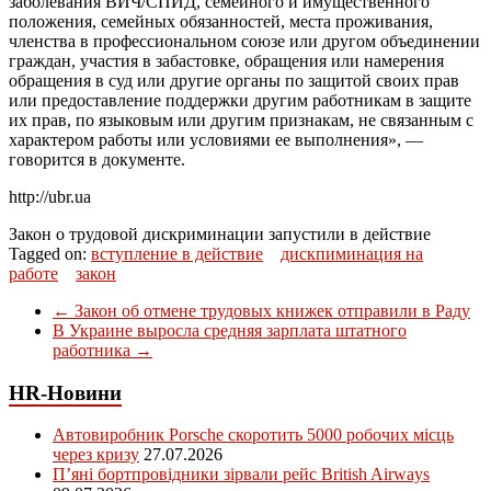
заболевания ВИЧ/СПИД, семейного и имущественного
положения, семейных обязанностей, места проживания,
членства в профессиональном союзе или другом объединении
граждан, участия в забастовке, обращения или намерения
обращения в суд или другие органы по защитой своих прав
или предоставление поддержки другим работникам в защите
их прав, по языковым или другим признакам, не связанным с
характером работы или условиями ее выполнения», —
говорится в документе.
http://ubr.ua
Закон о трудовой дискриминации запустили в действие
Tagged on:
вступление в действие
дискпиминация на
работе
закон
←
Закон об отмене трудовых книжек отправили в Раду
В Украине выросла средняя зарплата штатного
работника
→
HR-Новини
Автовиробник Porsche скоротить 5000 робочих місць
через кризу
27.07.2026
П’яні бортпровідники зірвали рейс British Airways