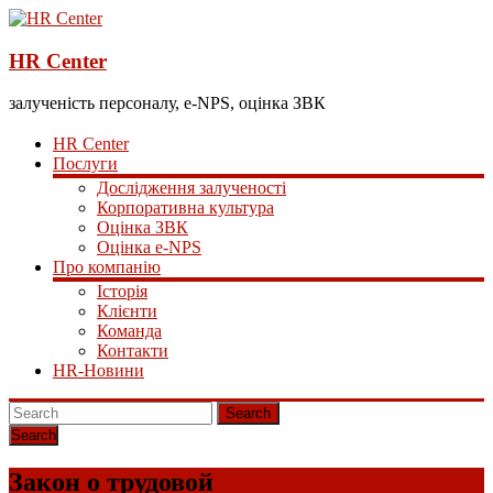
HR Center
залученість персоналу, e-NPS, оцінка ЗВК
HR Center
Послуги
Дослідження залученості
Корпоративна культура
Оцінка ЗВК
Оцінка e-NPS
Про компанію
Історія
Клієнти
Команда
Контакти
HR-Новини
Search
Закон о трудовой