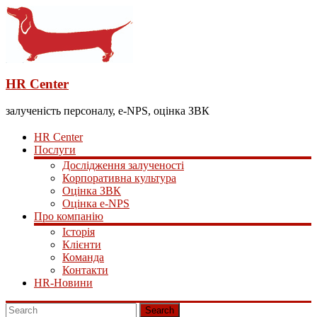
HR Center
залученість персоналу, e-NPS, оцінка ЗВК
HR Center
Послуги
Дослідження залученості
Корпоративна культура
Оцінка ЗВК
Оцінка e-NPS
Про компанію
Історія
Клієнти
Команда
Контакти
HR-Новини
Search