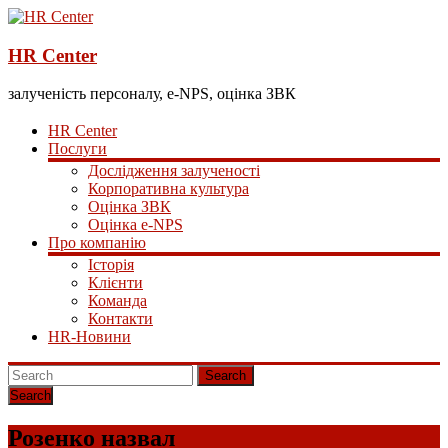
HR Center
залученість персоналу, e-NPS, оцінка ЗВК
HR Center
Послуги
Дослідження залученості
Корпоративна культура
Оцінка ЗВК
Оцінка e-NPS
Про компанію
Історія
Клієнти
Команда
Контакти
HR-Новини
Search
Розенко назвал