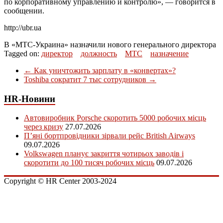
по корпоративному управлению и контролю», — говорится в
сообщении.
http://ubr.ua
В «МТС-Украина» назначили нового генерального директора
Tagged on:
директор
должность
МТС
назначение
←
Как уничтожить зарплату в «конвертах»?
Toshiba сократит 7 тыс сотрудников
→
HR-Новини
Автовиробник Porsche скоротить 5000 робочих місць
через кризу
27.07.2026
П’яні бортпровідники зірвали рейс British Airways
09.07.2026
Volkswagen планує закриття чотирьох заводів і
скоротити до 100 тисяч робочих місць
09.07.2026
Copyright © HR Center 2003-2024