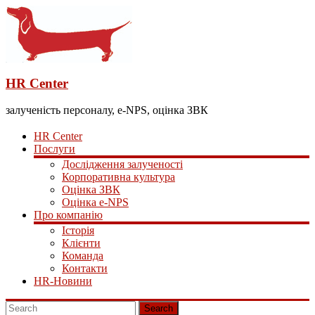
HR Center
залученість персоналу, e-NPS, оцінка ЗВК
HR Center
Послуги
Дослідження залученості
Корпоративна культура
Оцінка ЗВК
Оцінка e-NPS
Про компанію
Історія
Клієнти
Команда
Контакти
HR-Новини
Search