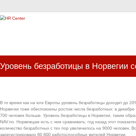
HR Center
залученість персоналу, e-NPS, оцінка ЗВК
Уровень безработицы в Норвегии 
В то время как на юге Европы уровень безработицы доходит до 20
Норвегии тоже обеспокоены ростом числа безработных: в декабре 
700 человек больше. Уровень безработицы в Норвегии, таким обра
NAV.no. Норвежцам есть с чем сравнивать: год назад этот показате
количество безработных с тех пор увеличилось на 9000 человек. В
зарегистрировано 80 800 работоспособных жителей Норвегии.