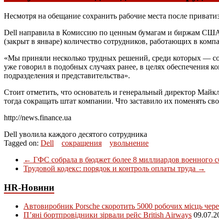
Несмотря на обещание сохранить рабочие места после приватиз
Dell направила в Комиссию по ценным бумагам и биржам
СШ
(закрыт в январе) количество сотрудников, работающих в комп
«Мы приняли несколько трудных решений, среди которых — сокр
уже говорил в подобных случаях ранее, в целях обеспечения к
подразделения и представительства».
Стоит отметить, что основатель и генеральный директор Майкл Д
тогда сокращать штат компании. Что заставило их поменять св
http://news.finance.ua
Dell уволила каждого десятого сотрудника
Tagged on:
Dell
сокращения
увольнение
←
ГФС собрала в бюджет более 8 миллиардов военного с
Трудовой кодекс: порядок и контроль оплаты труда
→
HR-Новини
Автовиробник Porsche скоротить 5000 робочих місць чере
П’яні бортпровідники зірвали рейс British Airways
09.07.2