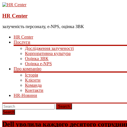
HR Center
залученість персоналу, e-NPS, оцінка ЗВК
HR Center
Послуги
Дослідження залученості
Корпоративна культура
Оцінка ЗВК
Оцінка e-NPS
Про компанію
Історія
Клієнти
Команда
Контакти
HR-Новини
Search
Dell уволила каждого десятого сотрудни