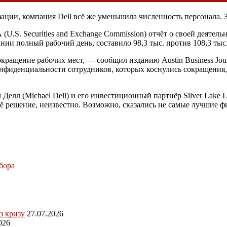
ации, компания Dell всё же уменьшила численность персонала. З
А
(U.S. Securities and Exchange Commission) отчёт о своей деятель
ании полный рабочий день, составило 98,3 тыс. против 108,3 ты
ащение рабочих мест, — сообщил изданию Austin Business Journ
онфиденциальности сотрудников, которых коснулись сокращения,
елл (Michael Dell) и его инвестиционный партнёр Silver Lake Lak
оё решение, неизвестно. Возможно, сказались не самые лучшие ф
бора
з кризу
27.07.2026
026