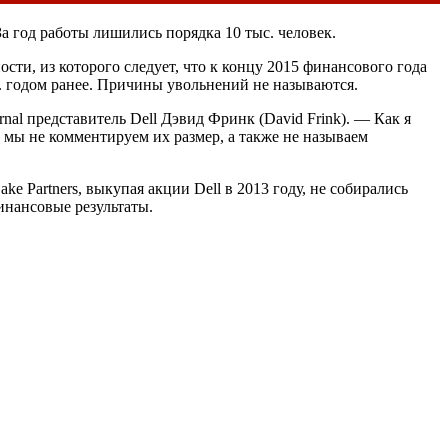
а год работы лишились порядка 10 тыс. человек.
ности, из которого следует, что к концу 2015 финансового года
с. годом ранее. Причины увольнений не называются.
al представитель Dell Дэвид Фринк (David Frink). — Как я
 мы не комментируем их размер, а также не называем
e Partners, выкупая акции Dell в 2013 году, не собирались
инансовые результаты.