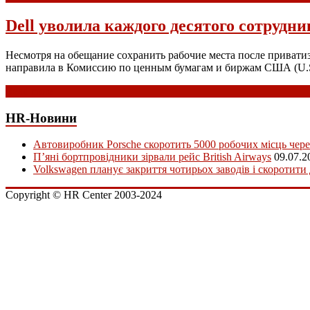
Dell уволила каждого десятого сотрудни
Несмотря на обещание сохранить рабочие места после приватиз
направила в Комиссию по ценным бумагам и биржам США (U.S. 
Read more
HR-Новини
Автовиробник Porsche скоротить 5000 робочих місць чере
П’яні бортпровідники зірвали рейс British Airways
09.07.2
Volkswagen планує закриття чотирьох заводів і скоротити
Copyright © HR Center 2003-2024