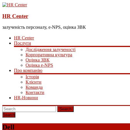
HR Center
залученість персоналу, e-NPS, оцінка ЗВК
HR Center
Послуги
Дослідження залученості
Корпоративна культура
Оцінка ЗВК
Оцінка e-NPS
Про компанію
Історія
Клієнти
Команда
Контакти
HR-Новини
Search
Dell