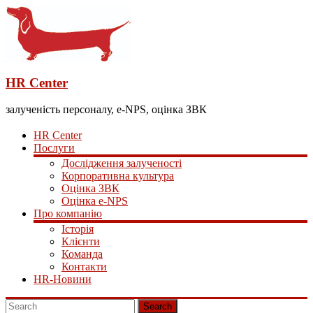
HR Center
залученість персоналу, e-NPS, оцінка ЗВК
HR Center
Послуги
Дослідження залученості
Корпоративна культура
Оцінка ЗВК
Оцінка e-NPS
Про компанію
Історія
Клієнти
Команда
Контакти
HR-Новини
Search