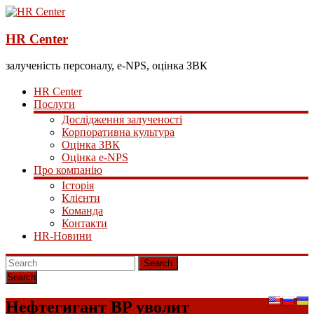
HR Center
залученість персоналу, e-NPS, оцінка ЗВК
HR Center
Послуги
Дослідження залученості
Корпоративна культура
Оцінка ЗВК
Оцінка e-NPS
Про компанію
Історія
Клієнти
Команда
Контакти
HR-Новини
Search
Нефтегигант BP уволит