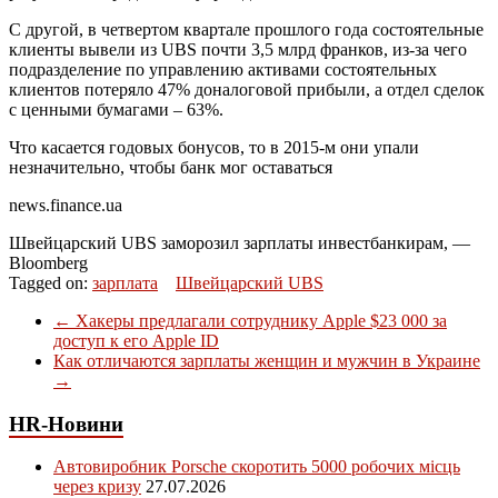
С другой, в четвертом квартале прошлого года состоятельные
клиенты вывели из
UBS
почти 3,5 млрд франков, из-за чего
подразделение по управлению активами состоятельных
клиентов потеряло 47% доналоговой прибыли, а отдел сделок
с ценными бумагами – 63%.
Что касается годовых бонусов, то в 2015-м они упали
незначительно, чтобы банк мог оставаться
news.finance.ua
Швейцарский UBS заморозил зарплаты инвестбанкирам, —
Bloomberg
Tagged on:
зарплата
Швейцарский UBS
←
Хакеры предлагали сотруднику Apple $23 000 за
доступ к его Apple ID
Как отличаются зарплаты женщин и мужчин в Украине
→
HR-Новини
Автовиробник Porsche скоротить 5000 робочих місць
через кризу
27.07.2026