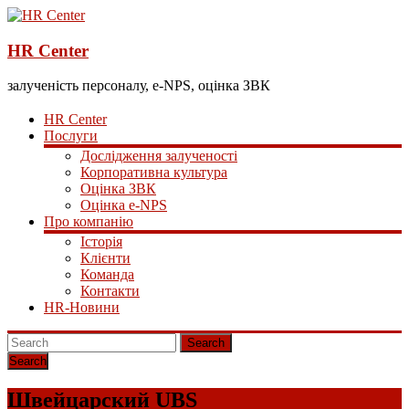
HR Center
залученість персоналу, e-NPS, оцінка ЗВК
HR Center
Послуги
Дослідження залученості
Корпоративна культура
Оцінка ЗВК
Оцінка e-NPS
Про компанію
Історія
Клієнти
Команда
Контакти
HR-Новини
Search
Швейцарский UBS