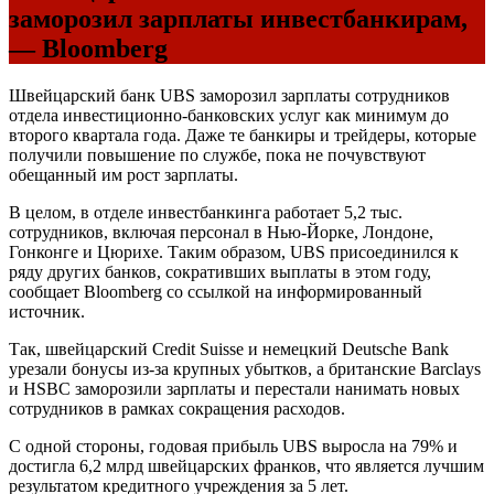
заморозил зарплаты инвестбанкирам,
— Bloomberg
Швейцарский банк
UBS
заморозил зарплаты сотрудников
отдела инвестиционно-банковских услуг как минимум до
второго квартала года. Даже те банкиры и трейдеры, которые
получили повышение по службе, пока не почувствуют
обещанный им рост зарплаты.
В целом, в отделе инвестбанкинга работает 5,2 тыс.
сотрудников, включая персонал в Нью-Йорке, Лондоне,
Гонконге и Цюрихе. Таким образом,
UBS
присоединился к
ряду других банков, сокративших выплаты в этом году,
сообщает Bloomberg со ссылкой на информированный
источник.
Так, швейцарский Credit Suisse и немецкий Deutsche Bank
урезали бонусы из-за крупных убытков, а британские Barclays
и
HSBC
заморозили зарплаты и перестали нанимать новых
сотрудников в рамках сокращения расходов.
С одной стороны, годовая прибыль
UBS
выросла на 79% и
достигла 6,2 млрд швейцарских франков, что является лучшим
результатом кредитного учреждения за 5 лет.