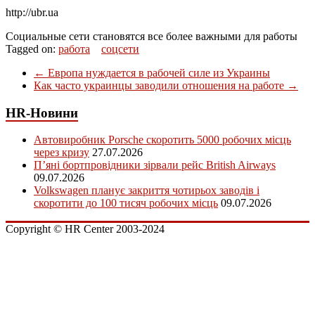
http://ubr.ua
Социальные сети становятся все более важными для работы
Tagged on:
работа
соцсети
←
Европа нуждается в рабочей силе из Украины
Как часто украинцы заводили отношения на работе
→
HR-Новини
Автовиробник Porsche скоротить 5000 робочих місць
через кризу
27.07.2026
П’яні бортпровідники зірвали рейс British Airways
09.07.2026
Volkswagen планує закриття чотирьох заводів і
скоротити до 100 тисяч робочих місць
09.07.2026
Copyright © HR Center 2003-2024