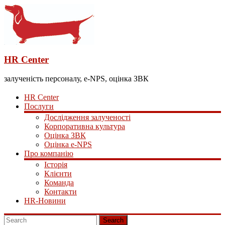
HR Center
залученість персоналу, e-NPS, оцінка ЗВК
HR Center
Послуги
Дослідження залученості
Корпоративна культура
Оцінка ЗВК
Оцінка e-NPS
Про компанію
Історія
Клієнти
Команда
Контакти
HR-Новини
Search