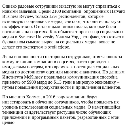
Однако рядовые сотрудники зачастую не могут справиться с
новыми задачами. Среди 2100 компаний, опрошенных Harvard
Business Review, только 12% респондентов, которые
используют социальные медиа, считают, что они используют
их эффективно. Отстают даже миллениалы, которые были
воспитаны на соцсетях. Как объясняет профессор социальных
медиа в Syracuse University Уильям Уорд, тот факт, что кто-то в
буквальном смысле вырос на социальных медиа, вовсе не
делает его экспертом в этой сфере.
Ляпы и оплошности со стороны сотрудников, отвечающих за
коммуникацию компании в соцсетях, часто приводят к
имиджевым потерям, в то время как потенциал социальных
медиа по достоинству оценили многие аналитики. По данным
Института McKinsey правильная коммунникация способна
привлечь от $900 млрд до $1,3 трлн в мировую экономику –
путем повышения продуктивности и привлечения клиентов.
По мнению Холмса, в 2016 году компании будут
инвестировать в обучение сотрудников, чтобы повысить их
уровень использования социальных медиа. О наметившейся
тенденции свидетельствует растущее число обучающих
приложений и программных пакетов, разработанных с этой
целью.